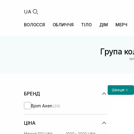
UA
ВОЛОССЯ
ОБЛИЧЧЯ
ТІЛО
ДІМ
МЕРЧ
Група кол
Ін
Швеція
БРЕНД
Bjorn Axen
(20)
ЦІНА
Менше 100 UAH
1000 – 2000 UAH