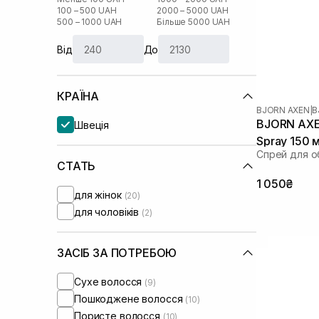
100 – 500 UAH
2000 – 5000 UAH
500 – 1000 UAH
Більше 5000 UAH
Від
До
КРАЇНА
BJORN AXEN
|
B
BJORN AXE
Швеція
Spray 150 
Спрей для о
СТАТЬ
1 050₴
для жінок
(20)
для чоловіків
(2)
ЗАСІБ ЗА ПОТРЕБОЮ
Сухе волосся
(9)
Пошкоджене волосся
(10)
Пористе волосся
(10)