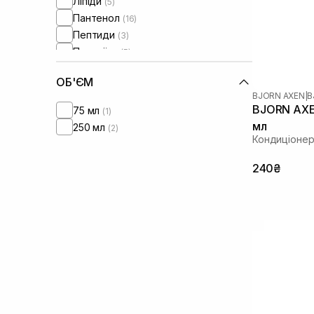
Ліпіди
(5)
Пантенол
(16)
Пептиди
(3)
Протеїни
(5)
Протеїни пшениці
(1)
ОБ'ЄМ
Сквалан
(7)
BJORN AXEN
|
B
Токоферол
(1)
BJORN AXEN
75 мл
(1)
мл
250 мл
(2)
Кондиціонер
240₴