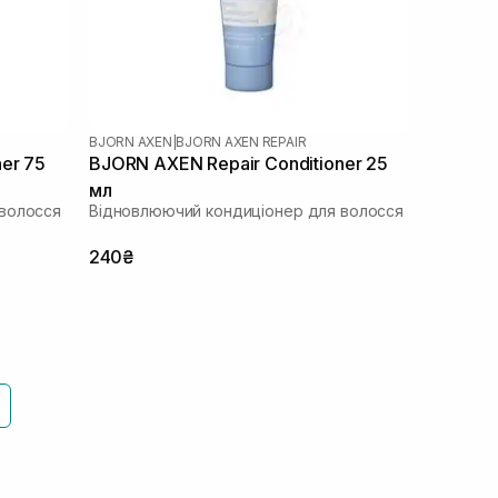
BJORN AXEN
|
BJORN AXEN REPAIR
er 75
BJORN AXEN Repair Conditioner 25
мл
волосся
Відновлюючий кондиціонер для волосся
240₴