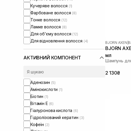
Кучеряве волосся
(1)
Фарбоване волосся
(8)
Тонке волосся
(12)
Ламке волосся
(8)
Для обʼєму волосся
(12)
Для відновлення волосся
(4)
BJORN AXEN
|
B
BJORN AXE
мл
АКТИВНИЙ КОМПОНЕНТ
Шампунь для
2 130₴
Аденозин
(5)
Амінокислоти
(1)
Біотин
(1)
Вітамін Е
(6)
Гіалуронова кислота
(6)
Гідролізований кератин
(3)
Кофеїн
(2)