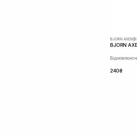
BJORN AXEN
|
B
BJORN AXE
Відновлюючи
240₴