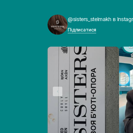
@sisters_stelmakh в Instag
Підписатися