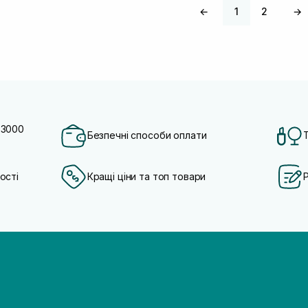
←
1
2
→
 3000
Безпечні способи оплати
ості
Кращі ціни та топ товари