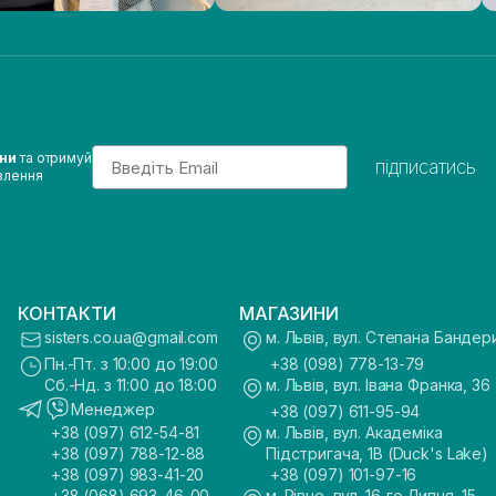
Email
ини
та отримуй
підписатись
влення
КОНТАКТИ
МАГАЗИНИ
sisters.co.ua@gmail.com
м. Львів, вул. Степана Бандер
Пн.-Пт. з 10:00 до 19:00
+38 (098) 778-13-79
Сб.-Нд. з 11:00 до 18:00
м. Львів, вул. Івана Франка, 36
Менеджер
+38 (097) 611-95-94
+38 (097) 612-54-81
м. Львів, вул. Академіка
+38 (097) 788-12-88
Підстригача, 1В (Duck's Lake)
+38 (097) 983-41-20
+38 (097) 101-97-16
+38 (068) 693-46-00
м. Рівне, вул. 16-го Липня, 15