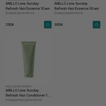
ANILLO Lime Sunday
ANILLO Lime Sunday
Refresh Hair Essence 10 мл
Refresh Hair Essence 50 мл
Есенція для волосся
Есенція для волосся
250₴
900₴
ANILLO
|
LIME SUNDAY
ANILLO Lime Sunday
Refresh Hair Conditioner 150
Кондиціонер для волосся
мл