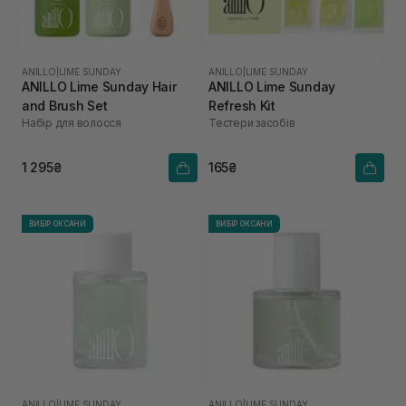
ANILLO
|
LIME SUNDAY
ANILLO
|
LIME SUNDAY
ANILLO Lime Sunday Hair
ANILLO Lime Sunday
and Brush Set
Refresh Kit
Набір для волосся
Тестери засобів
1 295₴
165₴
ВИБІР ОКСАНИ
ВИБІР ОКСАНИ
ANILLO
|
LIME SUNDAY
ANILLO
|
LIME SUNDAY