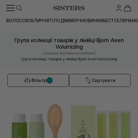
ВОЛОССЯ
ОБЛИЧЧЯ
ТІЛО
ДІМ
МЕРЧ
НОВИНКИ
БЕСТСЕЛЕРИ
АК
Група колекції товарів у лінійці Bjorn Axen
Volumizing
|
Інтернет магазин косметики
Група колекції товарів у лінійці Bjorn Axen Volumizing
Фільтр
Сортувати
1