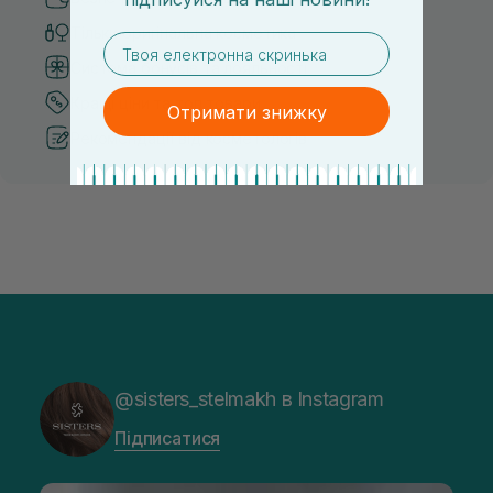
Тільки оригінальна косметика
email
Система бонусів та лояльності
Кращі ціни та топ товари
Отримати знижку
Рекомендації від косметологів
@sisters_stelmakh в Instagram
Підписатися