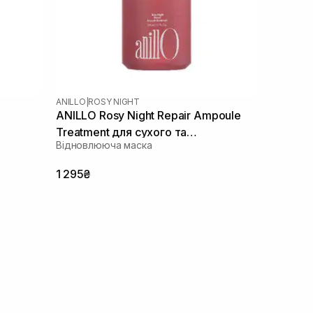
ANILLO
|
ROSY NIGHT
ANILLO Rosy Night Repair Ampoule
Treatment для сухого та
Відновлююча маска
пошкодженого волосся 200 мл
1 295₴