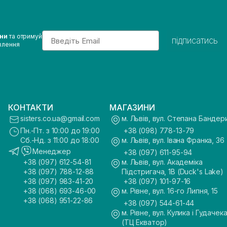
Email
ини
та отримуй
підписатись
влення
КОНТАКТИ
МАГАЗИНИ
sisters.co.ua@gmail.com
м. Львів, вул. Степана Бандер
Пн.-Пт. з 10:00 до 19:00
+38 (098) 778-13-79
Сб.-Нд. з 11:00 до 18:00
м. Львів, вул. Івана Франка, 36
Менеджер
+38 (097) 611-95-94
+38 (097) 612-54-81
м. Львів, вул. Академіка
+38 (097) 788-12-88
Підстригача, 1В (Duck's Lake)
+38 (097) 983-41-20
+38 (097) 101-97-16
+38 (068) 693-46-00
м. Рівне, вул. 16-го Липня, 15
+38 (068) 951-22-86
+38 (097) 544-61-44
м. Рівне, вул. Кулика і Гудачека
(ТЦ Екватор)