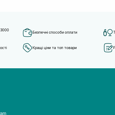
 3000
Безпечні способи оплати
ості
Кращі ціни та топ товари
ram