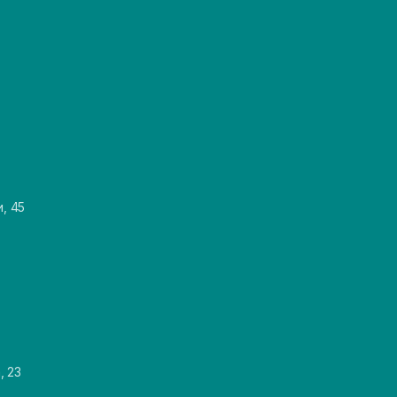
и, 45
, 23