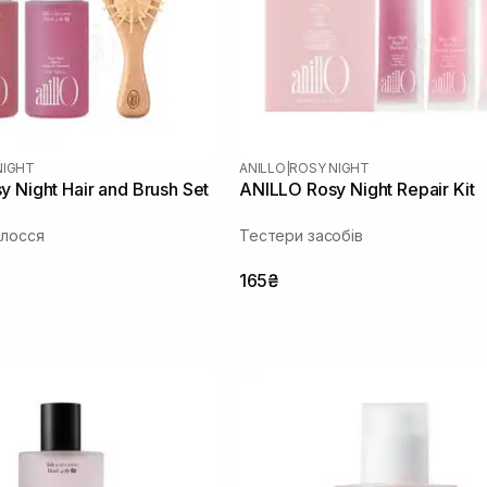
NIGHT
ANILLO
|
ROSY NIGHT
 Night Hair and Brush Set
ANILLO Rosy Night Repair Kit
олосся
Тестери засобів
165₴