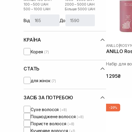
100 – 500 UAH
2000 – 5000 UAH
500 – 1000 UAH
Більше 5000 UAH
Від
До
КРАЇНА
ANILLO
|
ROSY 
ANILLO Rosy
Корея
(7)
Набір для в
СТАТЬ
1 295₴
для жінок
(7)
ЗАСІБ ЗА ПОТРЕБОЮ
-20%
Сухе волосся
(+8)
Пошкоджене волосся
(+8)
Пористе волосся
(+8)
Кучеряве волосся
(+1)