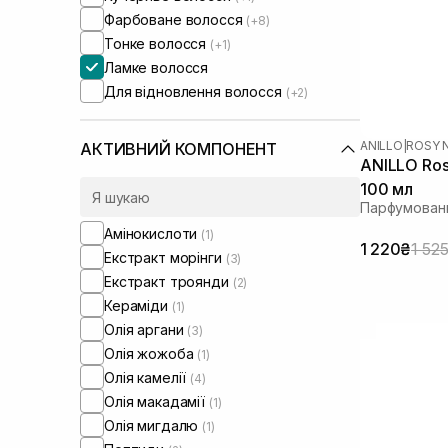
Фарбоване волосся
(+8)
Тонке волосся
(+1)
Ламке волосся
Для відновлення волосся
(+2)
ANILLO
|
ROSY 
АКТИВНИЙ КОМПОНЕНТ
ANILLO Rosy
100 мл
Парфумовани
Амінокислоти
(1)
1 220₴
1 52
Екстракт морінги
(3)
Екстракт троянди
(2)
Кераміди
(1)
Олія аргани
(3)
Олія жожоба
(1)
Олія камелії
(4)
Олія макадамії
(1)
Олія мигдалю
(1)