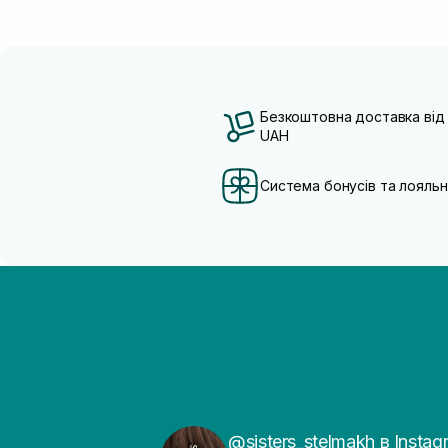
Безкоштовна доставка від
UAH
Система бонусів та лояльн
@sisters_stelmakh в Instag