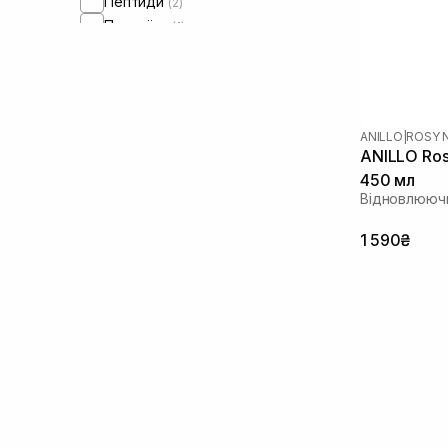
Пептиди
(2)
Протеїни
(1)
ANILLO
|
ROSY 
ANILLO Ros
450 мл
Відновлююч
1 590₴