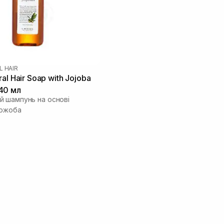
L HAIR
al Hair Soap with Jojoba
40 мл
 шампунь на основі
жожоба