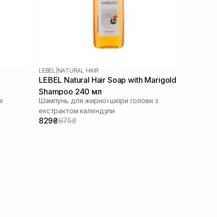
LEBEL
|
NATURAL HAIR
LEBEL Natural Hair Soap with Marigold
Shampoo 240 мл
х
Шампунь для жирної шкіри голови з
екстрактом календули
829₴
975₴