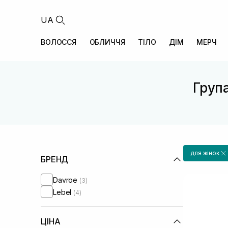
UA
ВОЛОССЯ
ОБЛИЧЧЯ
ТІЛО
ДІМ
МЕРЧ
Група
для жінок
БРЕНД
Davroe
(3)
Lebel
(4)
ЦІНА