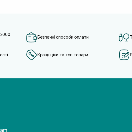
 3000
Безпечні способи оплати
ості
Кращі ціни та топ товари
ram