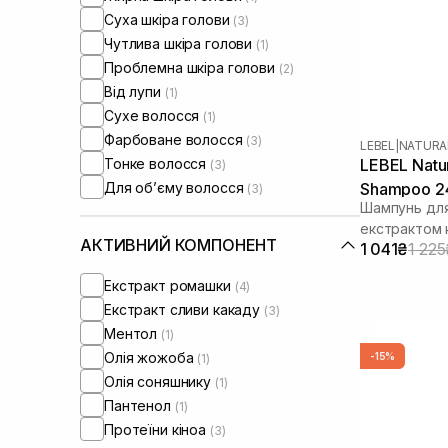
Суха шкіра голови
(3)
Чутлива шкіра голови
(1)
Проблемна шкіра голови
(2)
Від лупи
(1)
Сухе волосся
(1)
Фарбоване волосся
(3)
LEBEL
|
NATURA
Тонке волосся
LEBEL Natur
(3)
Для обʼєму волосся
Shampoo 2
(3)
Шампунь для
екстрактом 
АКТИВНИЙ КОМПОНЕНТ
1 041₴
1 225
Екстракт ромашки
(4)
Екстракт сливи какаду
(3)
Ментол
(1)
Олія жожоба
-15%
(1)
Олія соняшнику
(1)
Пантенол
(1)
Протеїни кіноа
(3)