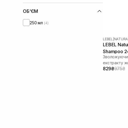
ОБ'ЄМ
250 мл
(4)
LEBEL
|
NATURA
LEBEL Natur
Shampoo 2
Зволожуючий
екстракту 
829₴
975₴