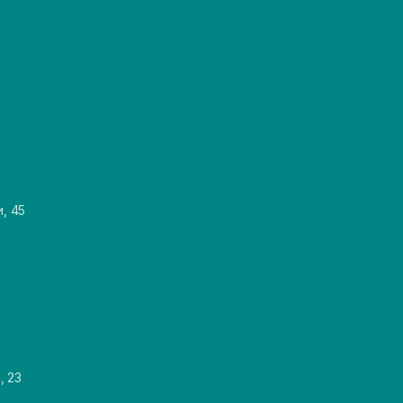
и, 45
, 23