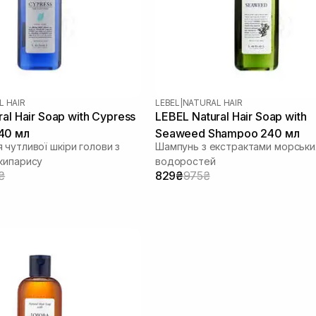
L HAIR
LEBEL
|
NATURAL HAIR
al Hair Soap with Cypress
LEBEL Natural Hair Soap with
40 мл
Seaweed Shampoo 240 мл
 чутливої шкіри голови з
Шампунь з екстрактами морськи
кипарису
водоростей
₴
829₴
975₴