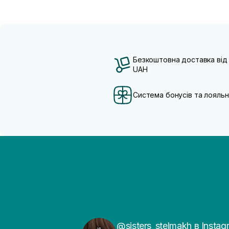
Безкоштовна доставка від
UAH
Система бонусів та лояльн
@sisters_stelmakh в Instag