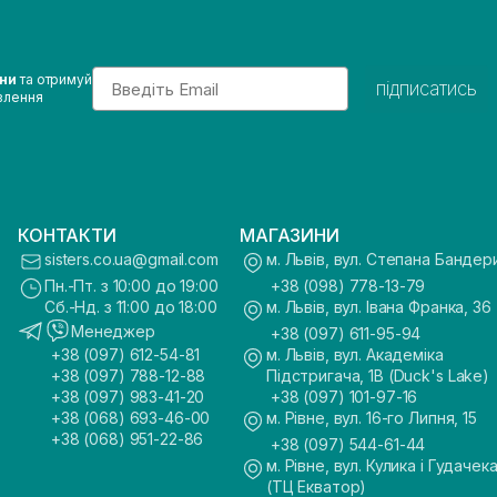
Email
ини
та отримуй
підписатись
влення
КОНТАКТИ
МАГАЗИНИ
sisters.co.ua@gmail.com
м. Львів, вул. Степана Бандер
Пн.-Пт. з 10:00 до 19:00
+38 (098) 778-13-79
Сб.-Нд. з 11:00 до 18:00
м. Львів, вул. Івана Франка, 36
Менеджер
+38 (097) 611-95-94
+38 (097) 612-54-81
м. Львів, вул. Академіка
+38 (097) 788-12-88
Підстригача, 1В (Duck's Lake)
+38 (097) 983-41-20
+38 (097) 101-97-16
+38 (068) 693-46-00
м. Рівне, вул. 16-го Липня, 15
+38 (068) 951-22-86
+38 (097) 544-61-44
м. Рівне, вул. Кулика і Гудачека
(ТЦ Екватор)