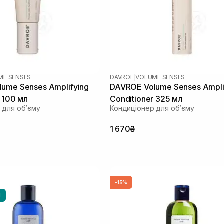
ME SENSES
DAVROE
|
VOLUME SENSES
ume Senses Amplifying
DAVROE Volume Senses Ampli
r 100 мл
Conditioner 325 мл
 для об’єму
Кондиціонер для об’єму
1 670₴
-15%
И