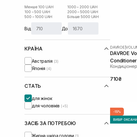
Менше 100 UAH
1000 – 2000 UAH
100 – 500 UAH
2000 – 5000 UAH
500 – 1000 UAH
Більше 5000 UAH
Від
До
DAVROE
|
VOLU
КРАЇНА
DAVROE Vol
Conditione
Австралія
(3)
Кондиціонер
Японія
(4)
710₴
СТАТЬ
для жінок
для чоловіків
(+5)
-15%
ВИБІР ОКСАН
ЗАСІБ ЗА ПОТРЕБОЮ
Жирна шкіра голови
(1)