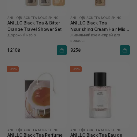
ANILLO
|
BLACK TEA NOURISHING
ANILLO
|
BLACK TEA NOURISHING
ANILLO Black Tea & Bitter
ANILLO Black Tea
Orange Travel Shower Set
Nourishing Cream Hair Mist
Дорожній набір
Живильний крем-спрей для
для зволоження та
волосся
розгладження волосся 70
мл
1 210₴
925₴
-20%
-20%
ANILLO
|
BLACK TEA NOURISHING
ANILLO
|
BLACK TEA NOURISHING
ANILLO Black Tea Perfume
ANILLO Black Tea Eau de