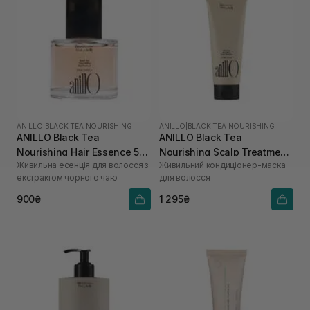
ANILLO
|
BLACK TEA NOURISHING
ANILLO
|
BLACK TEA NOURISHING
ANILLO Black Tea
ANILLO Black Tea
Nourishing Hair Essence 50
Nourishing Scalp Treatment
Живильна есенція для волосся з
Живильний кондиціонер-маска
мл
150 мл
екстрактом чорного чаю
для волосся
900₴
1 295₴