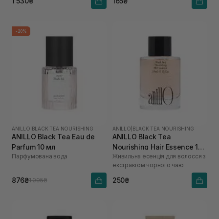
1 530₴
165₴
-20%
ANILLO
|
BLACK TEA NOURISHING
ANILLO
|
BLACK TEA NOURISHING
ANILLO Black Tea Eau de
ANILLO Black Tea
Parfum 10 мл
Nourishing Hair Essence 10
Парфумована вода
Живильна есенція для волосся з
мл
екстрактом чорного чаю
876₴
250₴
1 095₴