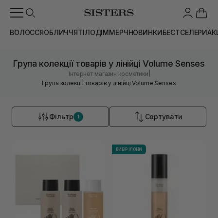
ВОЛОССЯ
ОБЛИЧЧЯ
ТІЛО
ДІМ
МЕРЧ
НОВИНКИ
БЕСТСЕЛЕРИ
АК
Група колекції товарів у лінійці Volume Senses
|
Інтернет магазин косметики
Група колекції товарів у лінійці Volume Senses
Фільтр
Сортувати
1
ВИБІР ІЛОНИ