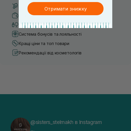
Безкоштовна доставка від 3000 UAH
Отримати знижку
Безпечні способи оплати
Тільки оригінальна косметика
Система бонусів та лояльності
Кращі ціни та топ товари
Рекомендації від косметологів
@sisters_stelmakh в Instagram