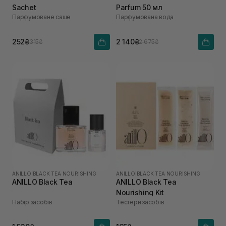
Sachet
Parfum 50 мл
Парфумоване саше
Парфумована вода
252₴
2 140₴
315₴
2 675₴
ANILLO
|
BLACK TEA NOURISHING
ANILLO
|
BLACK TEA NOURISHING
ANILLO Black Tea
ANILLO Black Tea
Nourishing Kit
Набір засобів
Тестери засобів