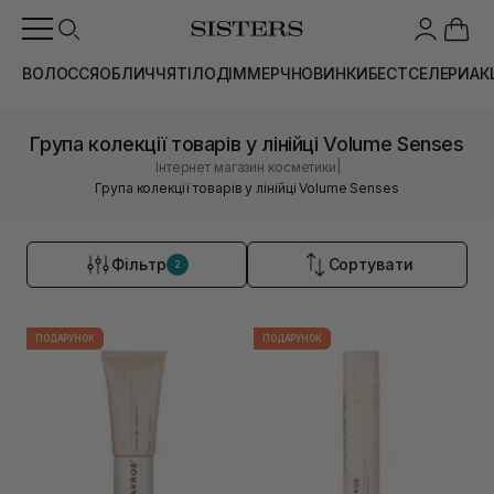
ВОЛОССЯ
ОБЛИЧЧЯ
ТІЛО
ДІМ
МЕРЧ
НОВИНКИ
БЕСТСЕЛЕРИ
АК
Група колекції товарів у лінійці Volume Senses
|
Інтернет магазин косметики
Група колекції товарів у лінійці Volume Senses
Фільтр
Сортувати
2
ПОДАРУНОК
ПОДАРУНОК