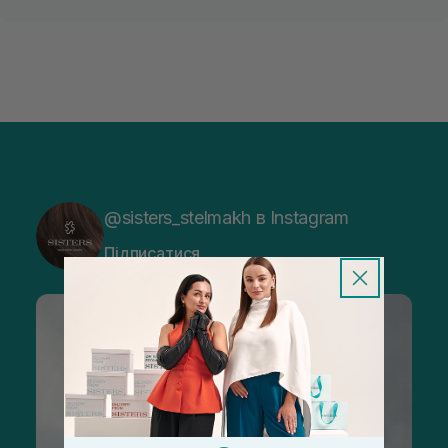
@sisters_stelmakh в Instagram
Підписатися