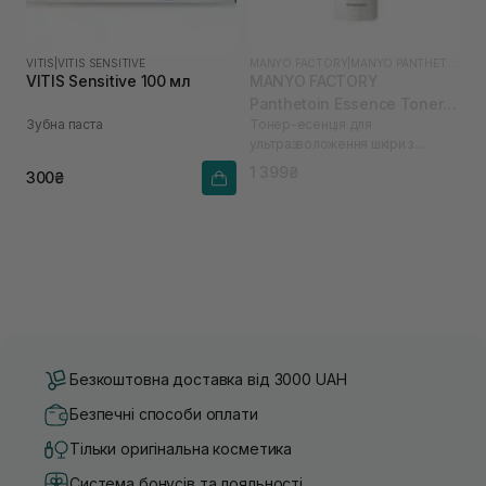
VITIS
|
VITIS SENSITIVE
MANYO FACTORY
|
MANYO PANTHETOIN
VITIS Sensitive 100 мл
MANYO FACTORY
Panthetoin Essence Toner
Зубна паста
Тонер-есенція для
200 мл
ультразволоження шкіри з
пантетоїном
1 399₴
300₴
Безкоштовна доставка від 3000 UAH
Безпечні способи оплати
Тільки оригінальна косметика
Система бонусів та лояльності