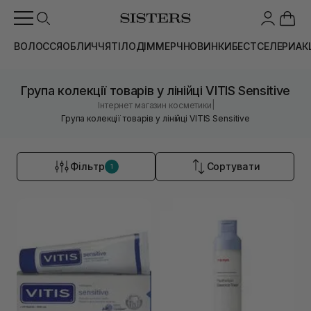
ВОЛОССЯ
ОБЛИЧЧЯ
ТІЛО
ДІМ
МЕРЧ
НОВИНКИ
БЕСТСЕЛЕРИ
АК
Група колекції товарів у лінійці VITIS Sensitive
|
Інтернет магазин косметики
Група колекції товарів у лінійці VITIS Sensitive
Фільтр
Сортувати
1