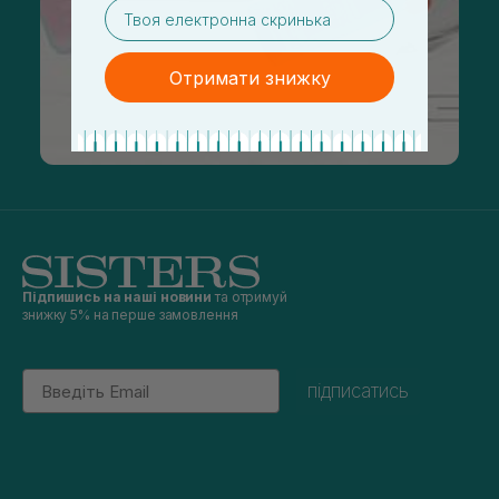
email
Отримати знижку
Підпишись на наші новини
та отримуй
знижку 5% на перше замовлення
Email
підписатись