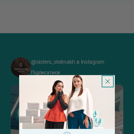
@sisters_stelmakh в Instagram
Підписатися