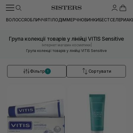
ВОЛОССЯ
ОБЛИЧЧЯ
ТІЛО
ДІМ
МЕРЧ
НОВИНКИ
БЕСТСЕЛЕРИ
АК
Група колекції товарів у лінійці VITIS Sensitive
|
Інтернет магазин косметики
Група колекції товарів у лінійці VITIS Sensitive
Фільтр
Сортувати
1