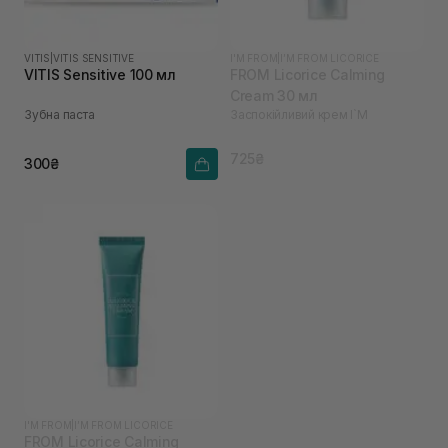
VITIS
|
VITIS SENSITIVE
I'M FROM
|
I’M FROM LICORICE
VITIS Sensitive 100 мл
FROM Licorice Calming
Cream 30 мл
Зубна паста
Заспокійливий крем I`M
725₴
300₴
I'M FROM
|
I’M FROM LICORICE
FROM Licorice Calming