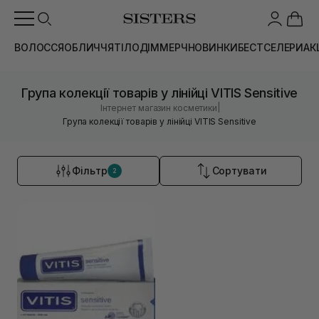
ВОЛОССЯ
ОБЛИЧЧЯ
ТІЛО
ДІМ
МЕРЧ
НОВИНКИ
БЕСТСЕЛЕРИ
АК
Група колекції товарів у лінійці VITIS Sensitive
|
Інтернет магазин косметики
Група колекції товарів у лінійці VITIS Sensitive
Фільтр
Сортувати
2