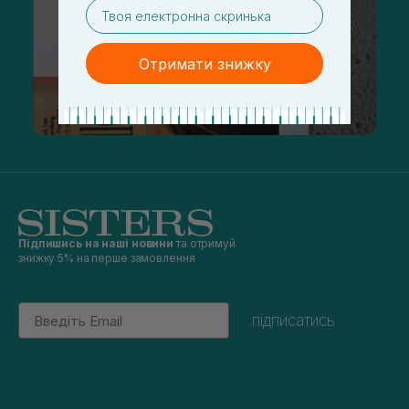
email
Отримати знижку
Підпишись на наші новини
та отримуй
знижку 5% на перше замовлення
Email
підписатись