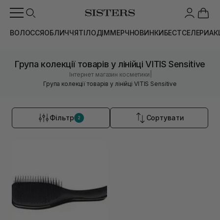
ВОЛОССЯ
ОБЛИЧЧЯ
ТІЛО
ДІМ
МЕРЧ
НОВИНКИ
БЕСТСЕЛЕРИ
АК
Група колекції товарів у лінійці VITIS Sensitive
|
Інтернет магазин косметики
Група колекції товарів у лінійці VITIS Sensitive
Фільтр
Сортувати
2