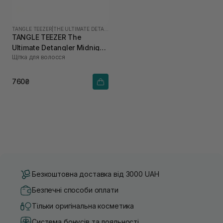
TANGLE TEEZER
|
THE ULTIMATE DETANGLER
TANGLE TEEZER The
Ultimate Detangler Midnight
Щітка для волосся
Black
760₴
Безкоштовна доставка від 3000 UAH
Безпечні способи оплати
Тільки оригінальна косметика
Система бонусів та лояльності