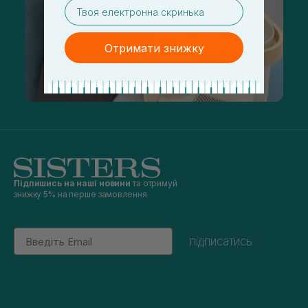
email
Отримати знижку
Підпишись на наші новини
та отримуй
знижку 5% на перше замовлення
Email
підписатись