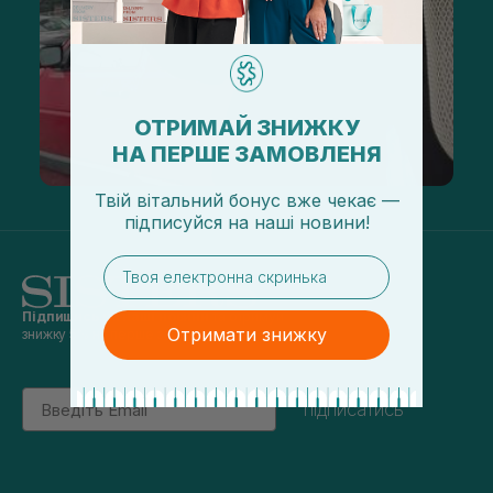
ОТРИМАЙ ЗНИЖКУ
НА ПЕРШЕ ЗАМОВЛЕНЯ
Твій вітальний бонус вже чекає —
підписуйся
на
наші новини!
email
Підпишись на наші новини
та отримуй
Отримати знижку
знижку 5% на перше замовлення
Email
підписатись