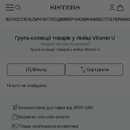
ВОЛОССЯ
ОБЛИЧЧЯ
ТІЛО
ДІМ
МЕРЧ
НОВИНКИ
БЕСТСЕЛЕРИ
АК
Група колекції товарів у лінійці Vitamin U
|
Інтернет магазин косметики
Група колекції товарів у лінійці Vitamin U
Фільтр
Сортувати
Нічого не знайдено.
Безкоштовна доставка від 3000 UAH
Безпечні способи оплати
Тільки оригінальна косметика