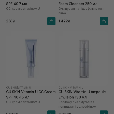
SPF 40 7 мл
Foam Cleanser 250 мл
СС-крем с вітаміном U
Очищувальна гідрофільна олія-
пінка
258₴
1 422₴
CU SKIN
|
VITAMIN U
CU SKIN
|
VITAMIN U
CU SKIN Vitamin U CC Cream
CU SKIN Vitamin U Ampoule
SPF 40 45 мл
Emulsion 130 мл
СС-крем с вітаміном U
Зволожуюча емульсія з
пептидами і волюфіліном