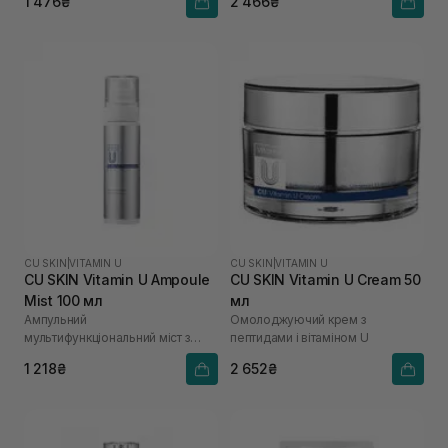
1 476₴
2 466₴
CU SKIN
|
VITAMIN U
CU SKIN
|
VITAMIN U
CU SKIN Vitamin U Ampoule
CU SKIN Vitamin U Cream 50
Mist 100 мл
мл
Ампульний
Омолоджуючий крем з
мультифункціональний міст з
пептидами і вітаміном U
вітаміном U
1 218₴
2 652₴