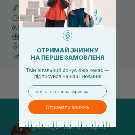
Безкоштовна доставка від 3000 UAH
Безпечні способи оплати
Тільки оригінальна косметика
Система бонусів та лояльності
Кращі ціни та топ товари
ОТРИМАЙ ЗНИЖКУ
Рекомендації від косметологів
НА ПЕРШЕ ЗАМОВЛЕНЯ
Твій вітальний бонус вже чекає —
підписуйся
на
наші новини!
email
Отримати знижку
@sisters_stelmakh в Instagram