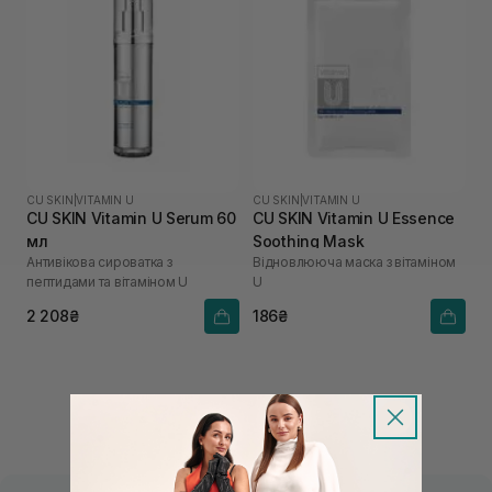
CU SKIN
|
VITAMIN U
CU SKIN
|
VITAMIN U
CU SKIN Vitamin U Serum 60
CU SKIN Vitamin U Essence
мл
Soothing Mask
Антивікова сироватка з
Відновлююча маска з вітаміном
пептидами та вітаміном U
U
2 208₴
186₴