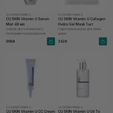
CU SKIN
|
VITAMIN U
CU SKIN
|
VITAMIN U
CU SKIN Vitamin U Serum
CU SKIN Vitamin U Collagen
Mist 48 мл
Hydro Gel Mask 1 шт
Серум-міст з вітаміном U,
Гідрогелева маска для сяйва
пептидами та волюфіліном
шкіри
996₴
342₴
CU SKIN
|
VITAMIN U
CU SKIN
|
VITAMIN U
CU SKIN Vitamin U CC Cream
CU SKIN Vitamin U Oil To