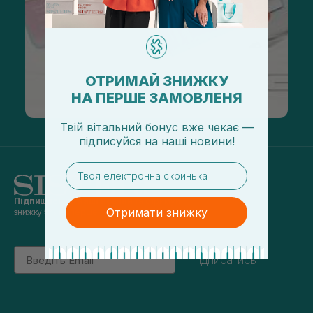
ОТРИМАЙ ЗНИЖКУ
НА ПЕРШЕ ЗАМОВЛЕНЯ
Твій вітальний бонус вже чекає —
підписуйся
на
наші новини!
email
Підпишись на наші новини
та отримуй
Отримати знижку
знижку 5% на перше замовлення
Email
підписатись