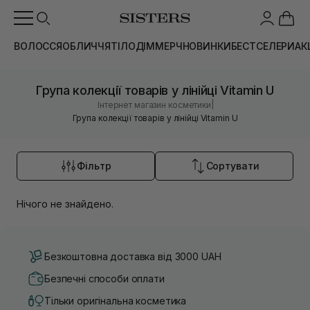
ВОЛОССЯ
ОБЛИЧЧЯ
ТІЛО
ДІМ
МЕРЧ
НОВИНКИ
БЕСТСЕЛЕРИ
АК
Група колекції товарів у лінійці Vitamin U
|
Інтернет магазин косметики
Група колекції товарів у лінійці Vitamin U
Фільтр
Сортувати
Нічого не знайдено.
Безкоштовна доставка від 3000 UAH
Безпечні способи оплати
Тільки оригінальна косметика