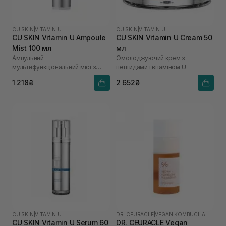
CU SKIN
|
VITAMIN U
CU SKIN
|
VITAMIN U
CU SKIN Vitamin U Ampoule
CU SKIN Vitamin U Cream 50
Mist 100 мл
мл
Ампульний
Омолоджуючий крем з
мультифункціональний міст з
пептидами і вітаміном U
вітаміном U
1 218₴
2 652₴
CU SKIN
|
VITAMIN U
DR. CEURACLE
|
VEGAN KOMBUCHA TEA
CU SKIN Vitamin U Serum 60
DR. CEURACLE Vegan