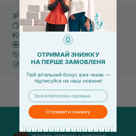
Безкоштовна доставка від 3000 UAH
Безпечні способи оплати
Тільки оригінальна косметика
Система бонусів та лояльності
ОТРИМАЙ ЗНИЖКУ
Кращі ціни та топ товари
НА ПЕРШЕ ЗАМОВЛЕНЯ
Рекомендації від косметологів
Твій вітальний бонус вже чекає —
підписуйся
на
наші новини!
email
Отримати знижку
@sisters_stelmakh в Instagram