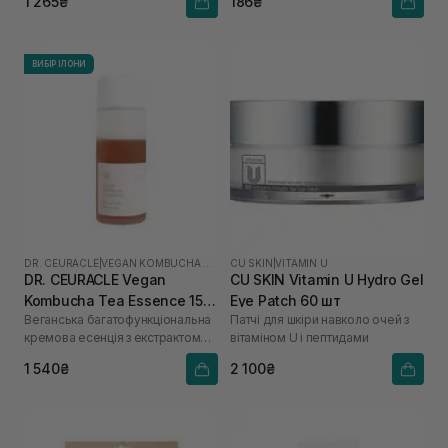
1 265₴
186₴
ВИБІР ІЛОНИ
DR. CEURACLE
|
VEGAN KOMBUCHA TEA
CU SKIN
|
VITAMIN U
DR. CEURACLE Vegan
CU SKIN Vitamin U Hydro Gel
Kombucha Tea Essence 150
Eye Patch 60 шт
Веганська багатофункціональна
Патчі для шкіри навколо очей з
мл
кремова есенція з екстрактом
вітаміном U і пептидами
комбуча і чорного чаю
1 540₴
2 100₴