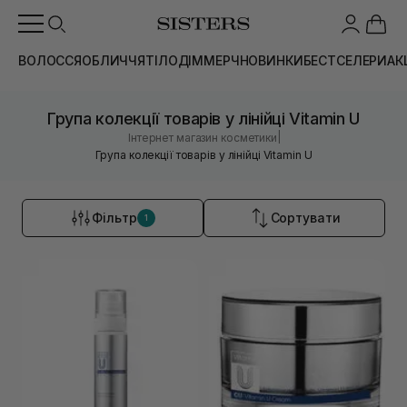
ВОЛОССЯ
ОБЛИЧЧЯ
ТІЛО
ДІМ
МЕРЧ
НОВИНКИ
БЕСТСЕЛЕРИ
АК
Група колекції товарів у лінійці Vitamin U
|
Інтернет магазин косметики
Група колекції товарів у лінійці Vitamin U
Фільтр
Сортувати
1