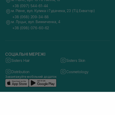
+38 (097) 544-61-44
м. Рівне, вул. Кулика і Гудачека, 23 (ТЦ Екватор)
+38 (068) 209-34-88
м. Луцьк, вул. Винниченка, 4
+38 (098) 076-60-62
СОЦІАЛЬНІ МЕРЕЖІ
Sisters Hair
Sisters Skin
Distribution
Cosmetology
Завантажуйте мобільний додаток
© 2026 sisters.co.ua. Всі права захищено