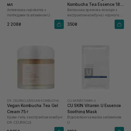
мл
Kombucha Tea Essence 18
Антивікова сироватка з
Веганська кремова есенція з
мл
пептидами та вітаміном U
екстрактом комбуча і чорного
чаю
2 208₴
350₴
DR. CEURACLE
|
VEGAN KOMBUCHA TEA
CU SKIN
|
VITAMIN U
Vegan Kombucha Tea Gel
CU SKIN Vitamin U Essence
Cream 75 г
Soothing Mask
Крем-гель з екстрактом комбучі
Відновлююча маска з вітаміном
DR. СEURACLE
U