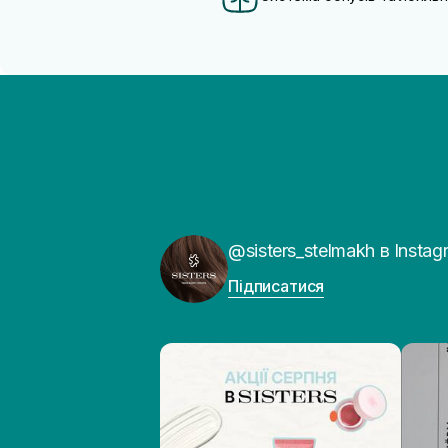
Трипептид міді
(2)
@sisters_stelmakh в Instag
Підписатися