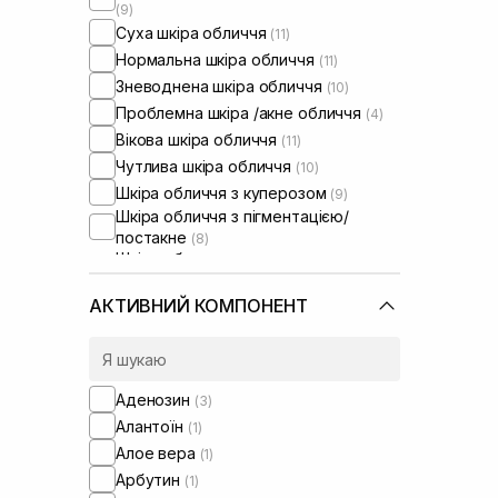
(9)
Суха шкіра обличчя
(11)
Нормальна шкіра обличчя
(11)
Зневоднена шкіра обличчя
(10)
Проблемна шкіра /акне обличчя
(4)
Вікова шкіра обличчя
(11)
Чутлива шкіра обличчя
(10)
Шкіра обличчя з куперозом
(9)
Шкіра обличчя з пігментацією/
постакне
(8)
Шкіра обличчя з розширеними
порами
(4)
Шкіра обличчя з порушеним
АКТИВНИЙ КОМПОНЕНТ
барʼєром
(10)
Шкіра обличчя з порушеним
мікробіомом
(10)
Зволожуючі сироватки для
Аденозин
(3)
обличчя
(1)
Алантоїн
(1)
Проти набряків
(1)
Алое вера
(1)
Від синців під очима
(1)
Арбутин
(1)