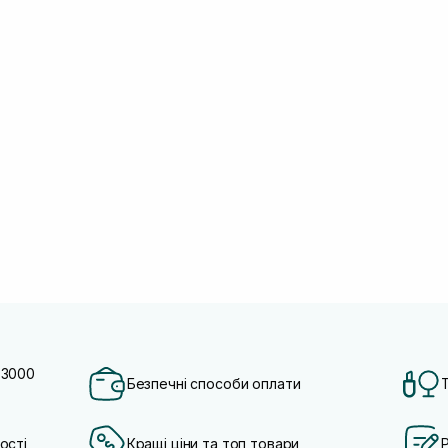
 3000
Безпечні способи оплати
ості
Кращі ціни та топ товари