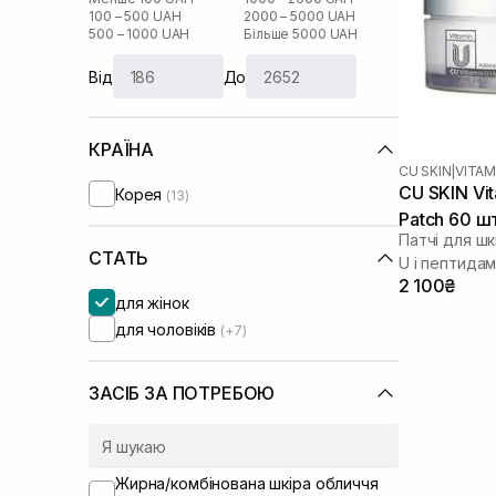
100 – 500 UAH
2000 – 5000 UAH
500 – 1000 UAH
Більше 5000 UAH
Від
До
КРАЇНА
CU SKIN
|
VITAM
CU SKIN Vit
Корея
(13)
Patch 60 ш
Патчі для шк
СТАТЬ
U і пептида
2 100₴
для жінок
для чоловіків
(+7)
ЗАСІБ ЗА ПОТРЕБОЮ
Жирна/комбінована шкіра обличчя