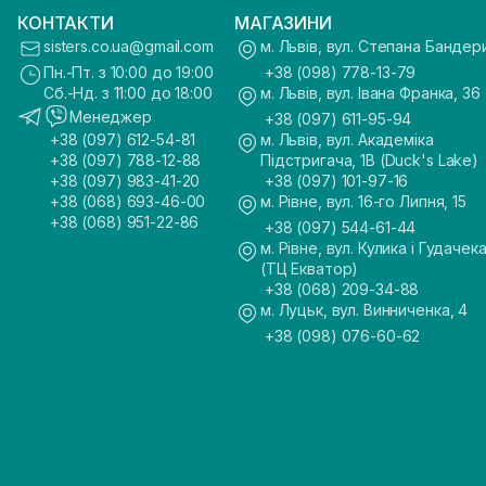
КОНТАКТИ
МАГАЗИНИ
sisters.co.ua@gmail.com
м. Львів, вул. Степана Бандер
Пн.-Пт. з 10:00 до 19:00
+38 (098) 778-13-79
Сб.-Нд. з 11:00 до 18:00
м. Львів, вул. Івана Франка, 36
Менеджер
+38 (097) 611-95-94
+38 (097) 612-54-81
м. Львів, вул. Академіка
+38 (097) 788-12-88
Підстригача, 1В (Duck's Lake)
+38 (097) 983-41-20
+38 (097) 101-97-16
+38 (068) 693-46-00
м. Рівне, вул. 16-го Липня, 15
+38 (068) 951-22-86
+38 (097) 544-61-44
м. Рівне, вул. Кулика і Гудачека
(ТЦ Екватор)
+38 (068) 209-34-88
м. Луцьк, вул. Винниченка, 4
+38 (098) 076-60-62