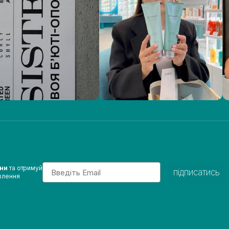
Email
ини
та отримуй
підписатись
влення