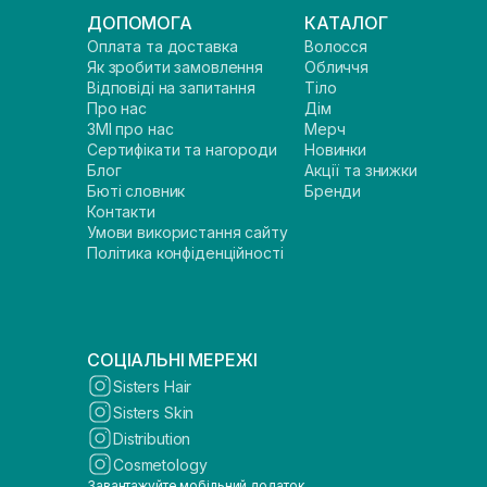
ДОПОМОГА
КАТАЛОГ
Оплата та доставка
Волосся
Як зробити замовлення
Обличчя
Відповіді на запитання
Тіло
Про нас
Дім
ЗМІ про нас
Мерч
Сертифікати та нагороди
Новинки
Блог
Акції та знижки
Бюті словник
Бренди
Контакти
Умови використання сайту
Політика конфіденційності
СОЦІАЛЬНІ МЕРЕЖІ
Sisters Hair
Sisters Skin
Distribution
Cosmetology
Завантажуйте мобільний додаток