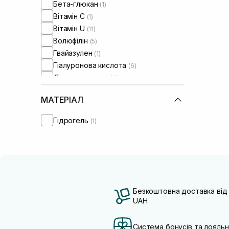
Бета-глюкан
(1)
Вітамін C
(1)
Вітамін U
(11)
Волюфілін
(5)
Гвайазулен
(1)
Гіалуронова кислота
(6)
Діоксид титану
(2)
Екстракт кори білої верби
(1)
МАТЕРІАЛ
Екстракт центелли азіатської
(1)
Кокосова олія
(1)
Гідрогель
(1)
Ніацинамід
(5)
Оксид цинку
(1)
Олія жожоба
(2)
Олія макадамії
(1)
Олія ши
(2)
Пантенол
(3)
Безкоштовна доставка від
Пептиди
UAH
(7)
Протеїни
(1)
Токоферол
(1)
Система бонусів та лояльн