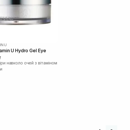
IN U
amin U Hydro Gel Eye
т
іри навколо очей з вітаміном
ми