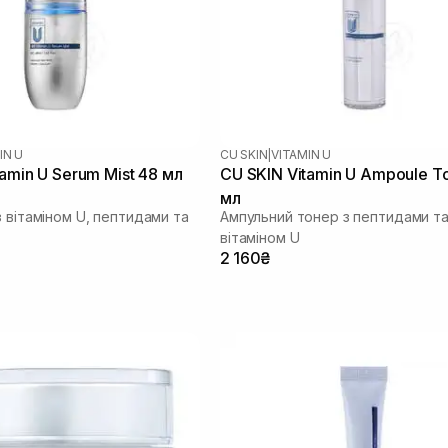
IN U
CU SKIN
|
VITAMIN U
amin U Serum Mist 48 мл
CU SKIN Vitamin U Ampoule T
мл
 вітаміном U, пептидами та
Ампульний тонер з пептидами т
вітаміном U
2 160₴