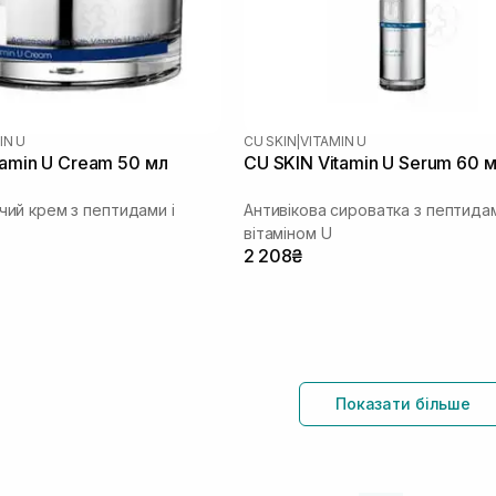
IN U
CU SKIN
|
VITAMIN U
tamin U Cream 50 мл
CU SKIN Vitamin U Serum 60 
й крем з пептидами і
Антивікова сироватка з пептида
вітаміном U
2 208₴
Показати більше