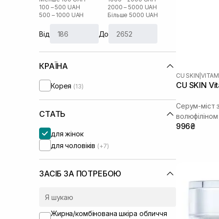
100 – 500 UAH
2000 – 5000 UAH
500 – 1000 UAH
Більше 5000 UAH
Від
До
КРАЇНА
CU SKIN
|
VITAM
CU SKIN Vit
Корея
(13)
Серум-міст з
СТАТЬ
волюфіліном
996₴
для жінок
для чоловіків
(+7)
ЗАСІБ ЗА ПОТРЕБОЮ
Жирна/комбінована шкіра обличчя