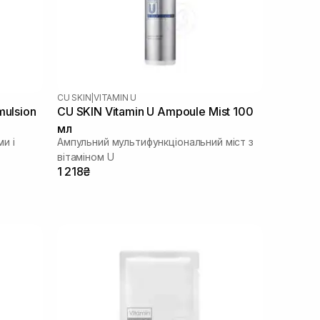
CU SKIN
|
VITAMIN U
mulsion
CU SKIN Vitamin U Ampoule Mist 100
мл
и і
Ампульний мультифункціональний міст з
вітаміном U
1 218₴