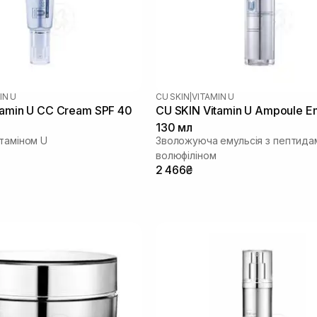
IN U
CU SKIN
|
VITAMIN U
tamin U CC Cream SPF 40
CU SKIN Vitamin U Ampoule E
130 мл
ітаміном U
Зволожуюча емульсія з пептидам
волюфіліном
2 466₴