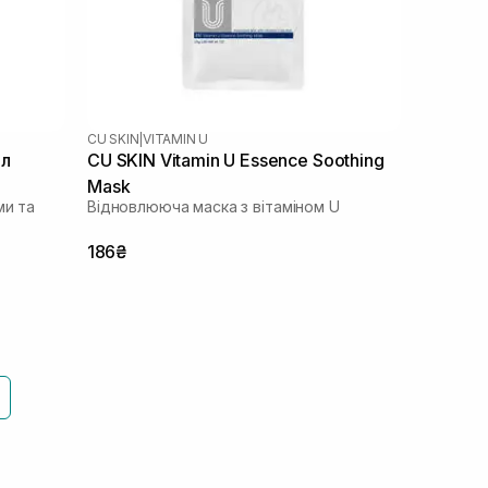
CU SKIN
|
VITAMIN U
мл
CU SKIN Vitamin U Essence Soothing
Mask
ми та
Відновлююча маска з вітаміном U
186₴