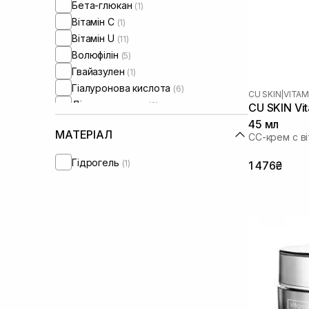
Бета-глюкан
(1)
Вітамін C
(1)
Вітамін U
(11)
Волюфілін
(5)
Гвайазулен
(1)
Гіалуронова кислота
(6)
CU SKIN
|
VITAM
Діоксид титану
(2)
CU SKIN Vi
Екстракт кори білої верби
(1)
45 мл
МАТЕРІАЛ
СС-крем с в
Екстракт центелли азіатської
(1)
Кокосова олія
(1)
Гідрогель
(1)
1 476₴
Ніацинамід
(5)
Оксид цинку
(1)
Олія жожоба
(2)
Олія макадамії
(1)
Олія ши
(2)
Пантенол
(3)
Пептиди
(7)
Протеїни
(1)
Токоферол
(1)