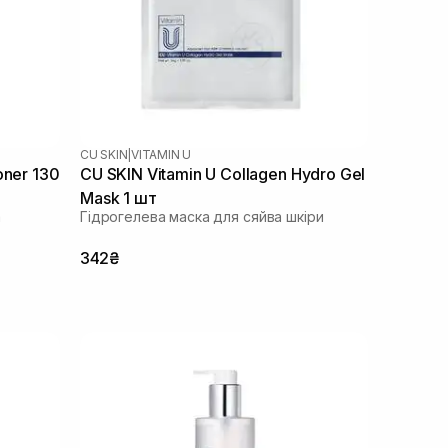
CU SKIN
|
VITAMIN U
oner 130
CU SKIN Vitamin U Collagen Hydro Gel
Mask 1 шт
а
Гідрогелева маска для сяйва шкіри
342₴