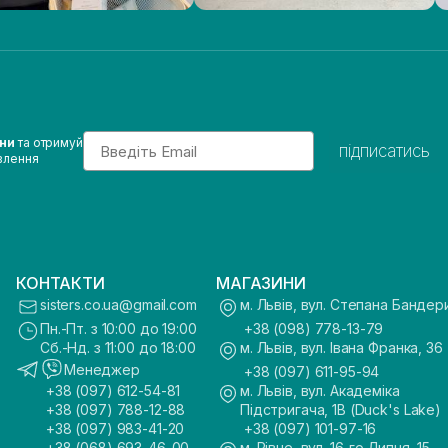
Email
ини
та отримуй
підписатись
влення
КОНТАКТИ
МАГАЗИНИ
sisters.co.ua@gmail.com
м. Львів, вул. Степана Бандер
Пн.-Пт. з 10:00 до 19:00
+38 (098) 778-13-79
Сб.-Нд. з 11:00 до 18:00
м. Львів, вул. Івана Франка, 36
Менеджер
+38 (097) 611-95-94
+38 (097) 612-54-81
м. Львів, вул. Академіка
+38 (097) 788-12-88
Підстригача, 1В (Duck's Lake)
+38 (097) 983-41-20
+38 (097) 101-97-16
+38 (068) 693-46-00
м. Рівне, вул. 16-го Липня, 15