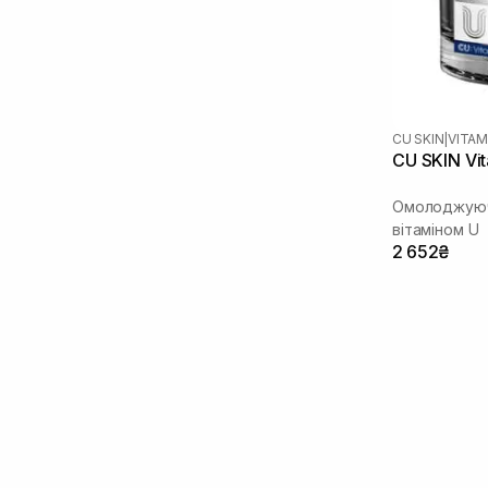
Трипептид міді
(2)
CU SKIN
|
VITAM
CU SKIN Vi
Омолоджуючи
вітаміном U
2 652₴