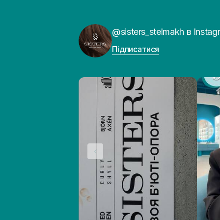
@sisters_stelmakh в Instag
Підписатися