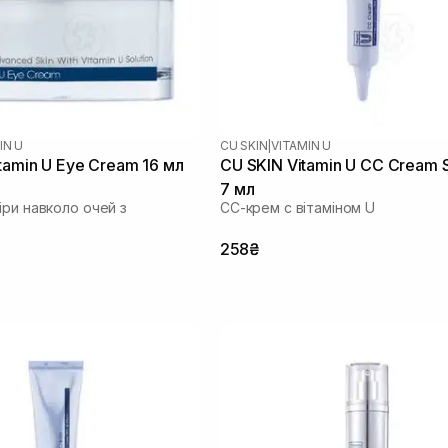
IN U
CU SKIN
|
VITAMIN U
tamin U Eye Cream 16 мл
CU SKIN Vitamin U CC Cream 
7 мл
іри навколо очей з
СС-крем с вітаміном U
258₴