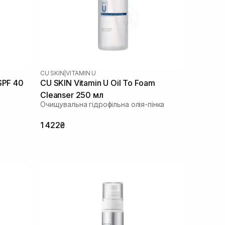
CU SKIN
|
VITAMIN U
SPF 40
CU SKIN Vitamin U Oil To Foam
Cleanser 250 мл
Очищувальна гідрофільна олія-пінка
1 422₴