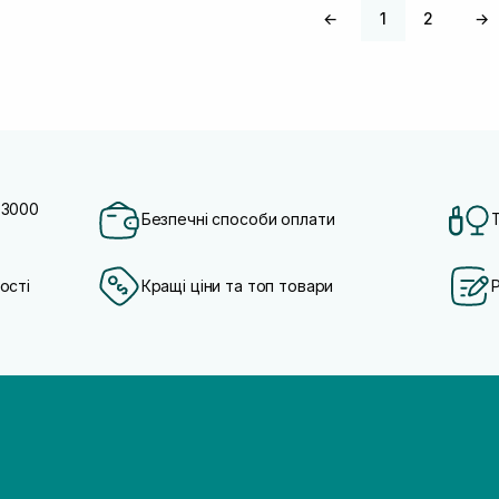
←
1
2
→
 3000
Безпечні способи оплати
ості
Кращі ціни та топ товари