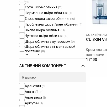
(9)
Суха шкіра обличчя
(11)
Нормальна шкіра обличчя
(11)
Зневоднена шкіра обличчя
(10)
Проблемна шкіра /акне обличчя
(4)
Вікова шкіра обличчя
(11)
CU SKIN
|
VITAM
Чутлива шкіра обличчя
(10)
CU SKIN VIi
Шкіра обличчя з куперозом
(9)
Шкіра обличчя з пігментацією/
Крем для шк
постакне
(8)
пептидами
Шкіра обличчя з розширеними
1 716₴
порами
(4)
Шкіра обличчя з порушеним
АКТИВНИЙ КОМПОНЕНТ
барʼєром
(10)
Шкіра обличчя з порушеним
мікробіомом
(10)
Зволожуючі сироватки для
Аденозин
(3)
обличчя
(1)
Алантоїн
(1)
Проти набряків
(1)
Алое вера
(1)
Від синців під очима
(1)
Арбутин
(1)