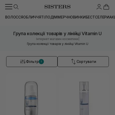
ВОЛОССЯ
ОБЛИЧЧЯ
ТІЛО
ДІМ
МЕРЧ
НОВИНКИ
БЕСТСЕЛЕРИ
АК
Група колекції товарів у лінійці Vitamin U
|
Інтернет магазин косметики
Група колекції товарів у лінійці Vitamin U
Фільтр
Сортувати
1