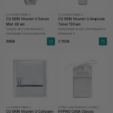
CU SKIN
|
VITAMIN U
CU SKIN
|
VITAMIN U
CU SKIN Vitamin U Serum
CU SKIN Vitamin U Ampoule
Mist 48 мл
Toner 130 мл
Серум-міст з вітаміном U,
Ампульний тонер з пептидами та
пептидами та волюфіліном
вітаміном U
996₴
2 160₴
CU SKIN
|
VITAMIN U
HYPNO CASA
|
SANDALO NOBILE
CU SKIN Vitamin U Collagen
HYPNO CASA Classic