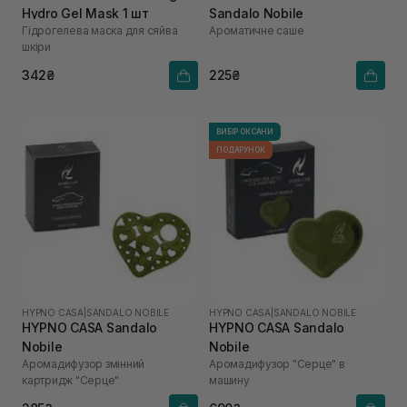
Hydro Gel Mask 1 шт
Sandalo Nobile
Гідрогелева маска для сяйва
Ароматичне саше
шкіри
342₴
225₴
ВИБІР ОКСАНИ
ПОДАРУНОК
HYPNO CASA
|
SANDALO NOBILE
HYPNO CASA
|
SANDALO NOBILE
HYPNO CASA Sandalo
HYPNO CASA Sandalo
Nobile
Nobile
Аромадифузор змінний
Аромадифузор "Серце" в
картридж "Серце"
машину