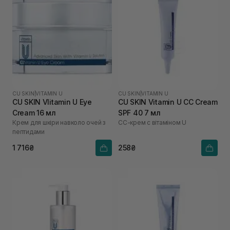
CU SKIN
|
VITAMIN U
CU SKIN
|
VITAMIN U
CU SKIN VIitamin U Eye
CU SKIN Vitamin U CC Cream
Cream 16 мл
SPF 40 7 мл
Крем для шкіри навколо очей з
СС-крем с вітаміном U
пептидами
1 716₴
258₴