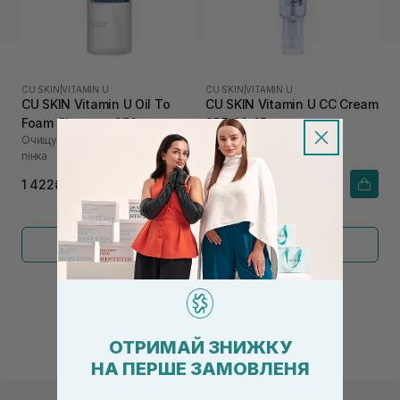
CU SKIN
|
VITAMIN U
CU SKIN
|
VITAMIN U
CU SKIN Vitamin U Oil To
CU SKIN Vitamin U CC Cream
Foam Cleanser 250 мл
SPF 40 45 мл
Очищувальна гідрофільна олія-
СС-крем с вітаміном U
пінка
1 422₴
1 476₴
Показати більше
←
1
2
→
ОТРИМАЙ ЗНИЖКУ
НА ПЕРШЕ ЗАМОВЛЕНЯ