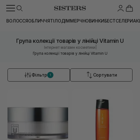
ВОЛОССЯ
ОБЛИЧЧЯ
ТІЛО
ДІМ
МЕРЧ
НОВИНКИ
БЕСТСЕЛЕРИ
АК
Група колекції товарів у лінійці Vitamin U
|
Інтернет магазин косметики
Група колекції товарів у лінійці Vitamin U
Фільтр
Сортувати
1