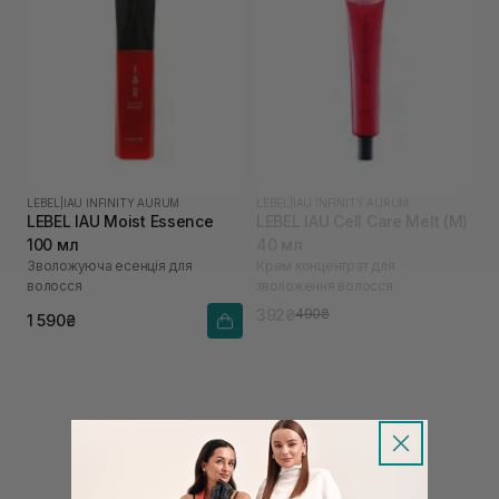
LEBEL
|
IAU INFINITY AURUM
LEBEL
|
IAU INFINITY AURUM
LEBEL IAU Moist Essence
LEBEL IAU Cell Care Melt (M)
100 мл
40 мл
Зволожуюча есенція для
Крем концентрат для
волосся
зволоження волосся
392₴
490₴
1 590₴
←
1
2
→