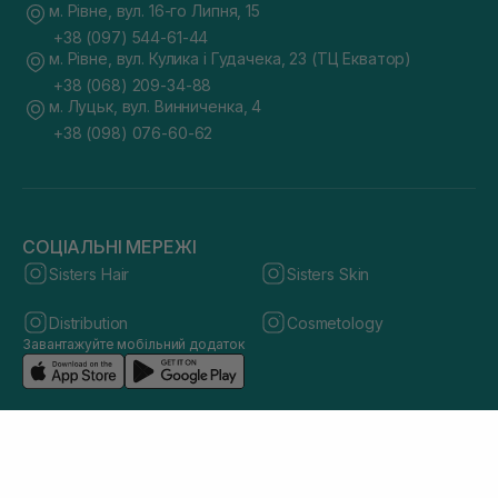
м. Рівне, вул. 16-го Липня, 15
+38 (097) 544-61-44
м. Рівне, вул. Кулика і Гудачека, 23 (ТЦ Екватор)
+38 (068) 209-34-88
м. Луцьк, вул. Винниченка, 4
+38 (098) 076-60-62
СОЦІАЛЬНІ МЕРЕЖІ
Sisters Hair
Sisters Skin
Distribution
Cosmetology
Завантажуйте мобільний додаток
© 2026 sisters.co.ua. Всі права захищено