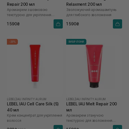
Repair 200 мл
Relaxment 200 мл
Аромакрем з шовковою
Зволожуючий аромашампунь
текстурою для укріплення
для глибокого зволоження
волосся
1 590₴
1 590₴
-20%
ВИБІР ІЛОНИ
LEBEL
|
IAU INFINITY AURUM
LEBEL
|
IAU INFINITY AURUM
LEBEL IAU Cell Care Silk (S)
LEBEL IAU Melt Repair 200
40 мл
мл
Крем концентрат для укріплення
Аромакрем з танучою
волосся
текстурою для зволоження
структури волосся