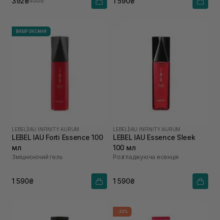
392₴
1 590₴
490₴
ВИБІР ОКСАНИ
LEBEL
|
IAU INFINITY AURUM
LEBEL
|
IAU INFINITY AURUM
LEBEL IAU Forti Essence 100
LEBEL IAU Essence Sleek
мл
100 мл
Зміцнюючий гель
Розгладжуюча есенція
1 590₴
1 590₴
-20%