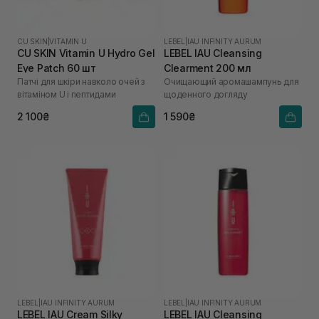
CU SKIN
|
VITAMIN U
LEBEL
|
IAU INFINITY AURUM
CU SKIN Vitamin U Hydro Gel
LEBEL IAU Cleansing
Eye Patch 60 шт
Clearment 200 мл
Патчі для шкіри навколо очей з
Очищающий аромашампунь для
вітаміном U і пептидами
щоденного догляду
2 100₴
1 590₴
LEBEL
|
IAU INFINITY AURUM
LEBEL
|
IAU INFINITY AURUM
LEBEL IAU Cream Silky
LEBEL IAU Cleansing