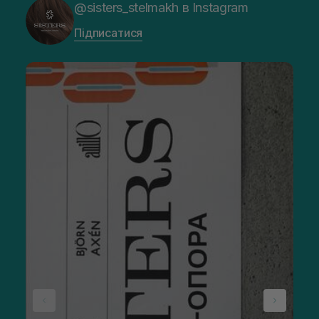
@sisters_stelmakh в Instagram
Підписатися