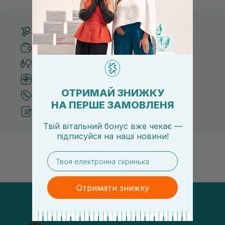
Безкоштовна доставка від 3000 UAH
Безпечні способи оплати
Тільки оригінальна косметика
Система бонусів та лояльності
ОТРИМАЙ ЗНИЖКУ
Кращі ціни та топ товари
НА ПЕРШЕ ЗАМОВЛЕНЯ
Рекомендації від косметологів
Твій вітальний бонус вже чекає —
підписуйся
на
наші новини!
email
Отримати знижку