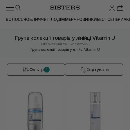
ВОЛОССЯ
ОБЛИЧЧЯ
ТІЛО
ДІМ
МЕРЧ
НОВИНКИ
БЕСТСЕЛЕРИ
АК
Група колекції товарів у лінійці Vitamin U
|
Інтернет магазин косметики
Група колекції товарів у лінійці Vitamin U
Фільтр
Сортувати
1