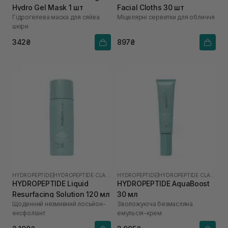
Hydro Gel Mask 1 шт
Facial Cloths 30 шт
Гідрогелева маска для сяйва
Міцелярні серветки для обличчя
шкіри
342₴
897₴
HYDROPEPTIDE
|
HYDROPEPTIDE CLARIFY
HYDROPEPTIDE
|
HYDROPEPTIDE CLARIFY
HYDROPEPTIDE Liquid
HYDROPEPTIDE AquaBoost
Resurfacing Solution 120 мл
30 мл
Щоденний незмивний лосьйон-
Зволожуюча безмасляна
ексфоліант
емульсія-крем