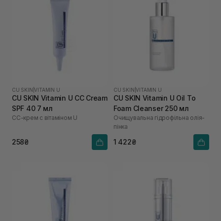
CU SKIN
|
VITAMIN U
CU SKIN
|
VITAMIN U
CU SKIN Vitamin U CC Cream
CU SKIN Vitamin U Oil To
SPF 40 7 мл
Foam Cleanser 250 мл
СС-крем с вітаміном U
Очищувальна гідрофільна олія-
пінка
258₴
1 422₴