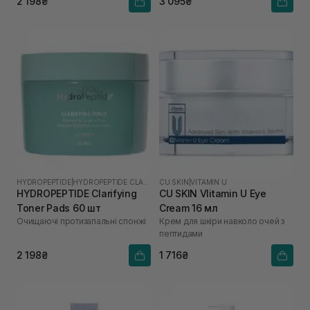
2 198₴
3 095₴
HYDROPEPTIDE
|
HYDROPEPTIDE CLARIFY
CU SKIN
|
VITAMIN U
HYDROPEPTIDE Clarifying
CU SKIN VIitamin U Eye
Toner Pads 60 шт
Cream 16 мл
Очищаючі протизапальні спонжі
Крем для шкіри навколо очей з
пептидами
2 198₴
1 716₴