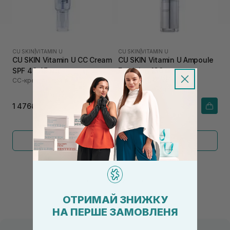
CU SKIN
|
VITAMIN U
CU SKIN
|
VITAMIN U
CU SKIN Vitamin U CC Cream
CU SKIN Vitamin U Ampoule
SPF 40 45 мл
Emulsion 130 мл
СС-крем с вітаміном U
Зволожуюча емульсія з
пептидами і волюфіліном
1 476₴
2 466₴
Показати більше
←
1
2
→
ОТРИМАЙ ЗНИЖКУ
НА ПЕРШЕ ЗАМОВЛЕНЯ