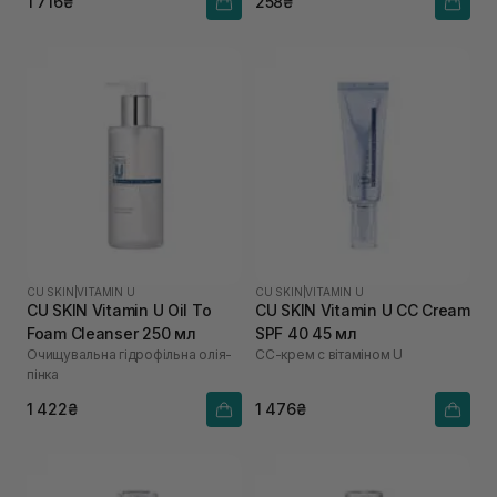
1 716₴
258₴
CU SKIN
|
VITAMIN U
CU SKIN
|
VITAMIN U
CU SKIN Vitamin U Oil To
CU SKIN Vitamin U CC Cream
Foam Cleanser 250 мл
SPF 40 45 мл
Очищувальна гідрофільна олія-
СС-крем с вітаміном U
пінка
1 422₴
1 476₴