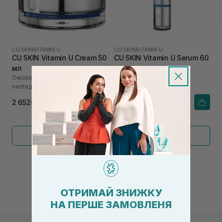
CU SKIN
|
VITAMIN U
CU SKIN
|
VITAMIN U
CU SKIN Vitamin U Cream 50
CU SKIN Vitamin U Serum 60
мл
мл
Омолоджуючий крем з
Антивікова сироватка з
пептидами і вітаміном U
пептидами та вітаміном U
2 652₴
2 208₴
Показати більше
←
1
2
→
ОТРИМАЙ ЗНИЖКУ
НА ПЕРШЕ ЗАМОВЛЕНЯ