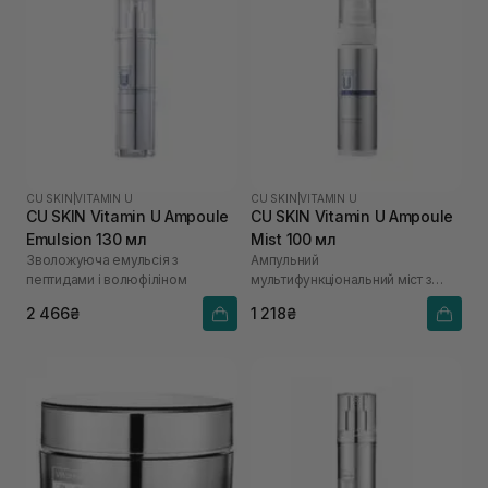
CU SKIN
|
VITAMIN U
CU SKIN
|
VITAMIN U
CU SKIN Vitamin U Ampoule
CU SKIN Vitamin U Ampoule
Emulsion 130 мл
Mist 100 мл
Зволожуюча емульсія з
Ампульний
пептидами і волюфіліном
мультифункціональний міст з
вітаміном U
2 466₴
1 218₴