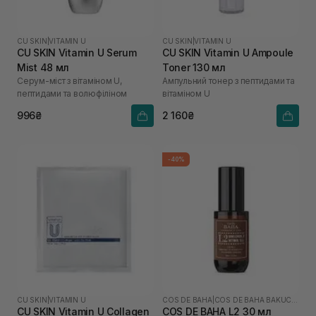
CU SKIN
|
VITAMIN U
CU SKIN
|
VITAMIN U
CU SKIN Vitamin U Serum
CU SKIN Vitamin U Ampoule
Mist 48 мл
Toner 130 мл
Серум-міст з вітаміном U,
Ампульний тонер з пептидами та
пептидами та волюфіліном
вітаміном U
996₴
2 160₴
-40%
CU SKIN
|
VITAMIN U
COS DE BAHA
|
COS DE BAHA BAKUCHIOL
CU SKIN Vitamin U Collagen
COS DE BAHA L2 30 мл