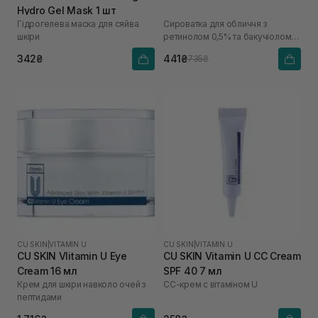
Hydro Gel Mask 1 шт
Гідрогелева маска для сяйва
Сироватка для обличчя з
шкіри
ретинолом 0,5% та бакучіолом
2%
342₴
441₴
735₴
CU SKIN
|
VITAMIN U
CU SKIN
|
VITAMIN U
CU SKIN VIitamin U Eye
CU SKIN Vitamin U CC Cream
Cream 16 мл
SPF 40 7 мл
Крем для шкіри навколо очей з
СС-крем с вітаміном U
пептидами