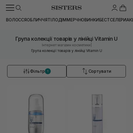
ВОЛОССЯ
ОБЛИЧЧЯ
ТІЛО
ДІМ
МЕРЧ
НОВИНКИ
БЕСТСЕЛЕРИ
АК
Група колекції товарів у лінійці Vitamin U
|
Інтернет магазин косметики
Група колекції товарів у лінійці Vitamin U
Фільтр
Сортувати
1