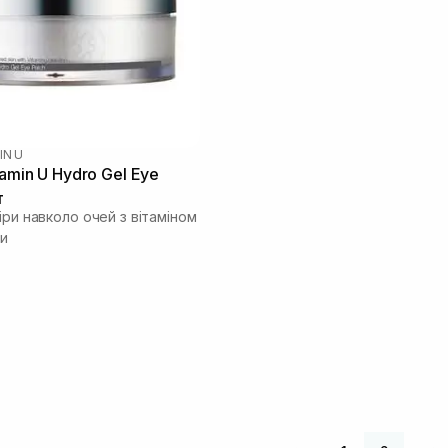
IN U
amin U Hydro Gel Eye
т
іри навколо очей з вітаміном
ми