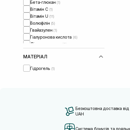
Бета-глюкан
(1)
Вітамін C
(1)
Вітамін U
(11)
Волюфілін
(5)
Гвайазулен
(1)
Гіалуронова кислота
(6)
Діоксид титану
(2)
Екстракт кори білої верби
(1)
МАТЕРІАЛ
Екстракт центелли азіатської
(1)
Кокосова олія
(1)
Гідрогель
(1)
Ніацинамід
(5)
Оксид цинку
(1)
Олія жожоба
(2)
Олія макадамії
(1)
Олія ши
(2)
Пантенол
(3)
Безкоштовна доставка від
Пептиди
UAH
(7)
Протеїни
(1)
Токоферол
(1)
Система бонусів та лояльн