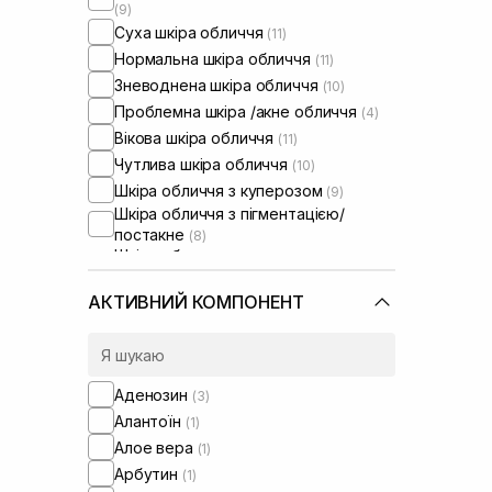
(9)
Суха шкіра обличчя
(11)
Нормальна шкіра обличчя
(11)
Зневоднена шкіра обличчя
(10)
Проблемна шкіра /акне обличчя
(4)
Вікова шкіра обличчя
(11)
Чутлива шкіра обличчя
(10)
Шкіра обличчя з куперозом
(9)
Шкіра обличчя з пігментацією/
постакне
(8)
Шкіра обличчя з розширеними
порами
(4)
Шкіра обличчя з порушеним
АКТИВНИЙ КОМПОНЕНТ
барʼєром
(10)
Шкіра обличчя з порушеним
мікробіомом
(10)
Зволожуючі сироватки для
Аденозин
(3)
обличчя
(1)
Алантоїн
(1)
Проти набряків
(1)
Алое вера
(1)
Від синців під очима
(1)
Арбутин
(1)