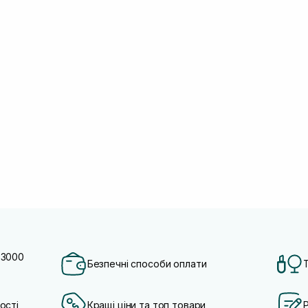
 3000
Безпечні способи оплати
ості
Кращі ціни та топ товари