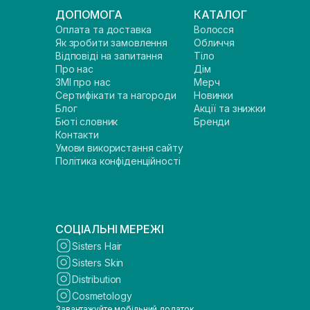
ДОПОМОГА
КАТАЛОГ
Оплата та доставка
Волосся
Як зробити замовлення
Обличчя
Відповіді на запитання
Тіло
Про нас
Дім
ЗМІ про нас
Мерч
Сертифікати та нагороди
Новинки
Блог
Акції та знижки
Бюті словник
Бренди
Контакти
Умови використання сайту
Політика конфіденційності
СОЦІАЛЬНІ МЕРЕЖІ
Sisters Hair
Sisters Skin
Distribution
Cosmetology
Завантажуйте мобільний додаток