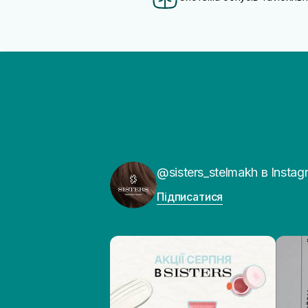
Трипептид міді
(2)
@sisters_stelmakh в Instag
Підписатися