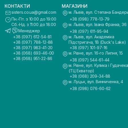
КОНТАКТИ
МАГАЗИНИ
sisters.co.ua@gmail.com
м. Львів, вул. Степана Бандер
Пн.-Пт. з 10:00 до 19:00
+38 (098) 778-13-79
Сб.-Нд. з 11:00 до 18:00
м. Львів, вул. Івана Франка, 36
Менеджер
+38 (097) 611-95-94
+38 (097) 612-54-81
м. Львів, вул. Академіка
+38 (097) 788-12-88
Підстригача, 1В (Duck's Lake)
+38 (097) 983-41-20
+38 (097) 101-97-16
+38 (068) 693-46-00
м. Рівне, вул. 16-го Липня, 15
+38 (068) 951-22-86
+38 (097) 544-61-44
м. Рівне, вул. Кулика і Гудачека
(ТЦ Екватор)
+38 (068) 209-34-88
м. Луцьк, вул. Винниченка, 4
+38 (098) 076-60-62