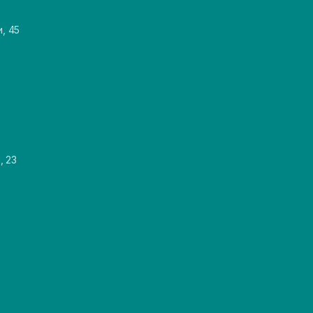
и, 45
, 23