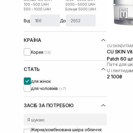
100 – 500 UAH
2000 – 5000 UAH
500 – 1000 UAH
Більше 5000 UAH
Від
До
КРАЇНА
CU SKIN
|
VITAM
CU SKIN Vit
Корея
(13)
Patch 60 ш
Патчі для шк
СТАТЬ
U і пептида
2 100₴
для жінок
для чоловіків
(+7)
ЗАСІБ ЗА ПОТРЕБОЮ
Жирна/комбінована шкіра обличчя