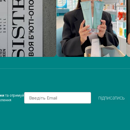
Email
ини
та отримуй
підписатись
влення