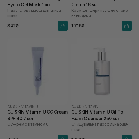
Hydro Gel Mask 1 шт
Cream 16 мл
Гідрогелева маска для сяйва
Крем для шкіри навколо очей з
шкіри
пептидами
342₴
1 716₴
CU SKIN
|
VITAMIN U
CU SKIN
|
VITAMIN U
CU SKIN Vitamin U CC Cream
CU SKIN Vitamin U Oil To
SPF 40 7 мл
Foam Cleanser 250 мл
СС-крем с вітаміном U
Очищувальна гідрофільна олія-
пінка