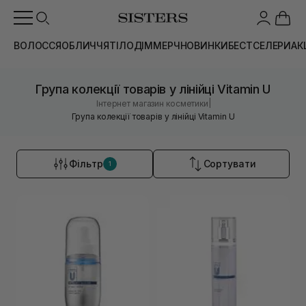
ВОЛОССЯ
ОБЛИЧЧЯ
ТІЛО
ДІМ
МЕРЧ
НОВИНКИ
БЕСТСЕЛЕРИ
АК
Група колекції товарів у лінійці Vitamin U
|
Інтернет магазин косметики
Група колекції товарів у лінійці Vitamin U
Фільтр
Сортувати
1