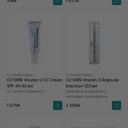
258₴
1 422₴
CU SKIN
|
VITAMIN U
CU SKIN
|
VITAMIN U
CU SKIN Vitamin U CC Cream
CU SKIN Vitamin U Ampoule
SPF 40 45 мл
Emulsion 130 мл
СС-крем с вітаміном U
Зволожуюча емульсія з
пептидами і волюфіліном
1 476₴
2 466₴