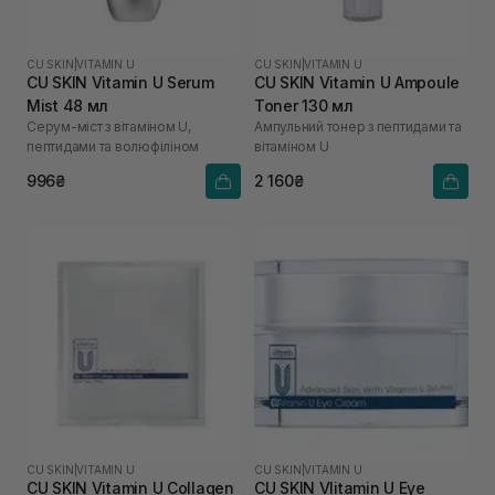
CU SKIN
|
VITAMIN U
CU SKIN
|
VITAMIN U
CU SKIN Vitamin U Serum
CU SKIN Vitamin U Ampoule
Mist 48 мл
Toner 130 мл
Серум-міст з вітаміном U,
Ампульний тонер з пептидами та
пептидами та волюфіліном
вітаміном U
996₴
2 160₴
CU SKIN
|
VITAMIN U
CU SKIN
|
VITAMIN U
CU SKIN Vitamin U Collagen
CU SKIN VIitamin U Eye