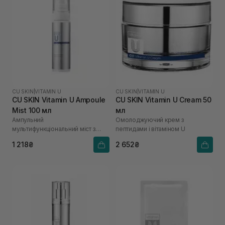
CU SKIN
|
VITAMIN U
CU SKIN
|
VITAMIN U
CU SKIN Vitamin U Ampoule
CU SKIN Vitamin U Cream 50
Mist 100 мл
мл
Ампульний
Омолоджуючий крем з
мультифункціональний міст з
пептидами і вітаміном U
вітаміном U
1 218₴
2 652₴