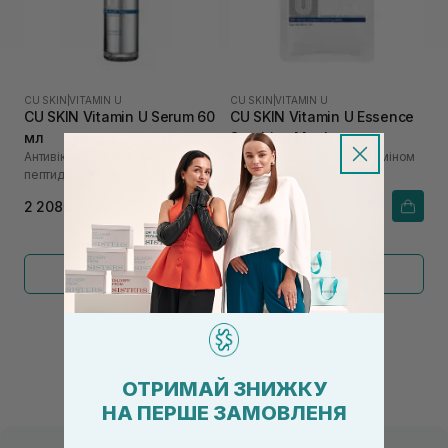
CU SKIN
|
VITAMIN U
CU SKIN
|
VITAMIN U
CU SKIN Vitamin U Serum 60
CU SKIN Vitamin U Essence
мл
Soothing Mask
Антивікова сироватка з
Відновлююча маска з вітаміном
пептидами та вітаміном U
U
2 208₴
186₴
Показати більше
←
1
2
→
ОТРИМАЙ ЗНИЖКУ
НА ПЕРШЕ ЗАМОВЛЕНЯ