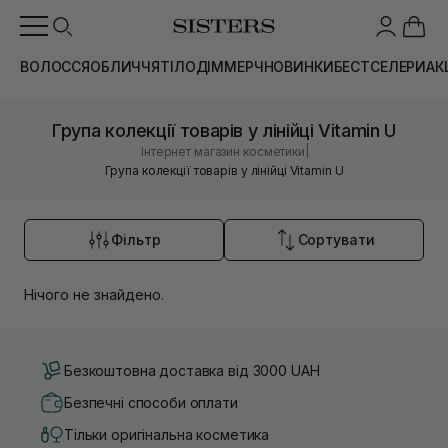
ВОЛОССЯ
ОБЛИЧЧЯ
ТІЛО
ДІМ
МЕРЧ
НОВИНКИ
БЕСТСЕЛЕРИ
АК
Група колекції товарів у лінійці Vitamin U
|
Інтернет магазин косметики
Група колекції товарів у лінійці Vitamin U
Фільтр
Сортувати
Нічого не знайдено.
Безкоштовна доставка від 3000 UAH
Безпечні способи оплати
Тільки оригінальна косметика