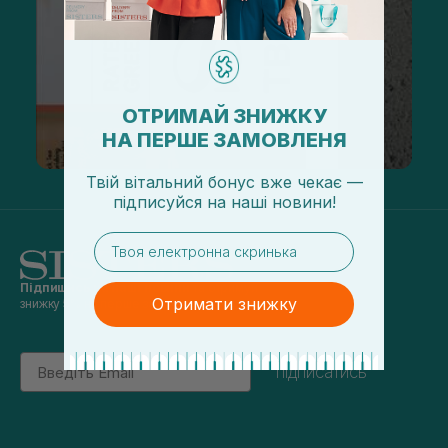
ОТРИМАЙ ЗНИЖКУ
НА ПЕРШЕ ЗАМОВЛЕНЯ
Твій вітальний бонус вже чекає —
підписуйся
на
наші новини!
email
Підпишись на наші новини
та отримуй
Отримати знижку
знижку 5% на перше замовлення
Email
підписатись