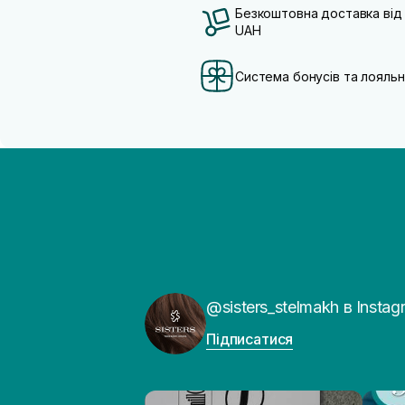
Безкоштовна доставка від
UAH
Система бонусів та лояльн
@sisters_stelmakh в Instag
Підписатися