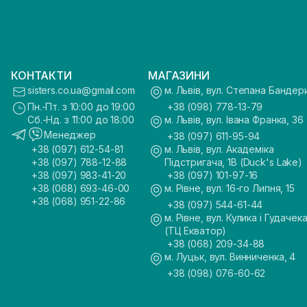
КОНТАКТИ
МАГАЗИНИ
sisters.co.ua@gmail.com
м. Львів, вул. Степана Бандер
Пн.-Пт. з 10:00 до 19:00
+38 (098) 778-13-79
Сб.-Нд. з 11:00 до 18:00
м. Львів, вул. Івана Франка, 36
Менеджер
+38 (097) 611-95-94
+38 (097) 612-54-81
м. Львів, вул. Академіка
+38 (097) 788-12-88
Підстригача, 1В (Duck's Lake)
+38 (097) 983-41-20
+38 (097) 101-97-16
+38 (068) 693-46-00
м. Рівне, вул. 16-го Липня, 15
+38 (068) 951-22-86
+38 (097) 544-61-44
м. Рівне, вул. Кулика і Гудачека
(ТЦ Екватор)
+38 (068) 209-34-88
м. Луцьк, вул. Винниченка, 4
+38 (098) 076-60-62