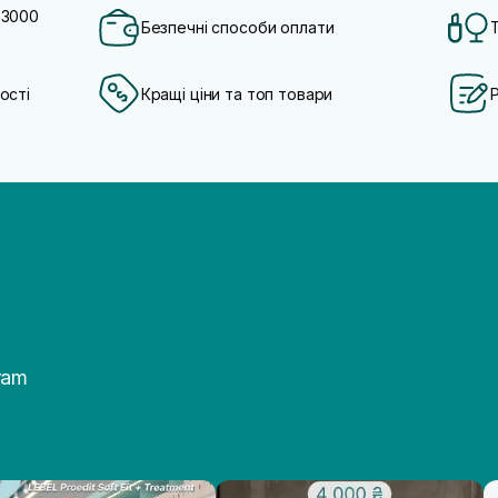
 3000
Безпечні способи оплати
ості
Кращі ціни та топ товари
ram