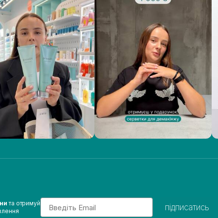
Email
ини
та отримуй
підписатись
влення