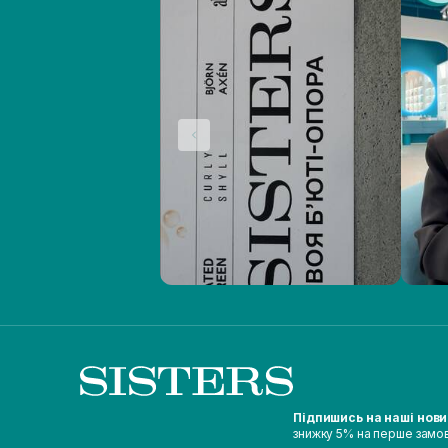
Підпишись на наші нов
знижку 5% на перше замо