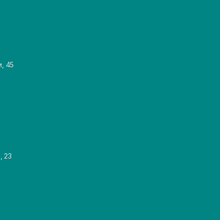
и, 45
, 23