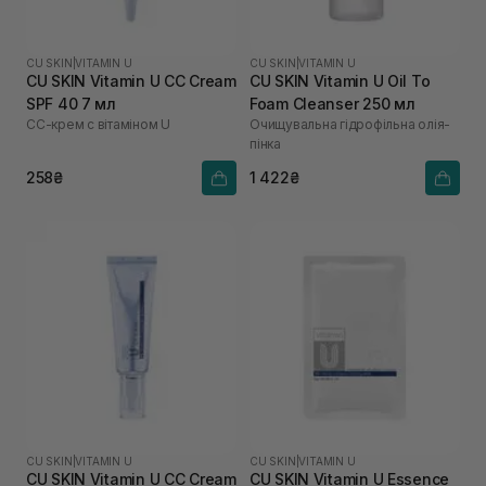
CU SKIN
|
VITAMIN U
CU SKIN
|
VITAMIN U
CU SKIN Vitamin U CC Cream
CU SKIN Vitamin U Oil To
SPF 40 7 мл
Foam Cleanser 250 мл
СС-крем с вітаміном U
Очищувальна гідрофільна олія-
пінка
258₴
1 422₴
CU SKIN
|
VITAMIN U
CU SKIN
|
VITAMIN U
CU SKIN Vitamin U CC Cream
CU SKIN Vitamin U Essence