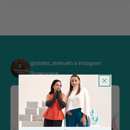
@sisters_stelmakh в Instagram
Підписатися