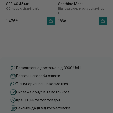
SPF 40 45 мл
Soothing Mask
СС-крем с вітаміном U
Відновлююча маска з вітаміном
U
1 476₴
186₴
Безкоштовна доставка від 3000 UAH
Безпечні способи оплати
Тільки оригінальна косметика
Система бонусів та лояльності
Кращі ціни та топ товари
Рекомендації від косметологів