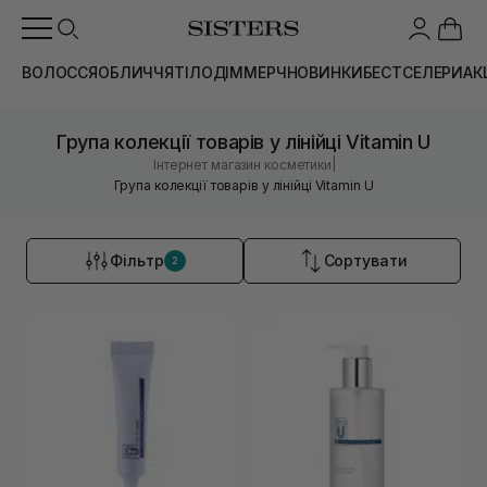
ВОЛОССЯ
ОБЛИЧЧЯ
ТІЛО
ДІМ
МЕРЧ
НОВИНКИ
БЕСТСЕЛЕРИ
АК
Група колекції товарів у лінійці Vitamin U
|
Інтернет магазин косметики
Група колекції товарів у лінійці Vitamin U
Фільтр
Сортувати
2