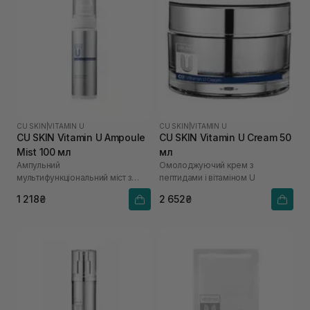
CU SKIN
|
VITAMIN U
CU SKIN
|
VITAMIN U
CU SKIN Vitamin U Ampoule
CU SKIN Vitamin U Cream 50
Mist 100 мл
мл
Ампульний
Омолоджуючий крем з
мультифункціональний міст з
пептидами і вітаміном U
вітаміном U
1 218₴
2 652₴