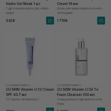
Hydro Gel Mask 1 шт
Cream 16 мл
Гідрогелева маска для сяйва
Крем для шкіри навколо очей з
шкіри
пептидами
342₴
1 716₴
CU SKIN
|
VITAMIN U
CU SKIN
|
VITAMIN U
CU SKIN Vitamin U CC Cream
CU SKIN Vitamin U Oil To
SPF 40 7 мл
Foam Cleanser 250 мл
СС-крем с вітаміном U
Очищувальна гідрофільна олія-
пінка