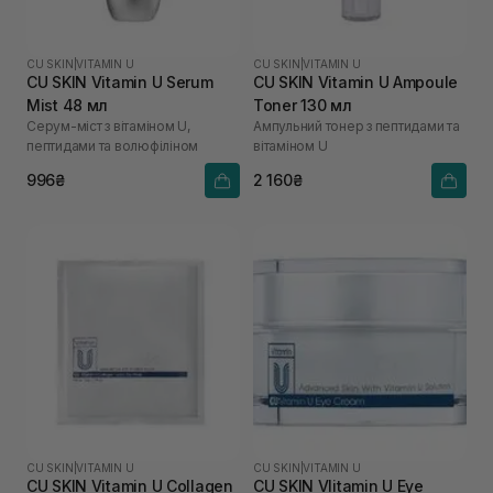
CU SKIN
|
VITAMIN U
CU SKIN
|
VITAMIN U
CU SKIN Vitamin U Serum
CU SKIN Vitamin U Ampoule
Mist 48 мл
Toner 130 мл
Серум-міст з вітаміном U,
Ампульний тонер з пептидами та
пептидами та волюфіліном
вітаміном U
996₴
2 160₴
CU SKIN
|
VITAMIN U
CU SKIN
|
VITAMIN U
CU SKIN Vitamin U Collagen
CU SKIN VIitamin U Eye