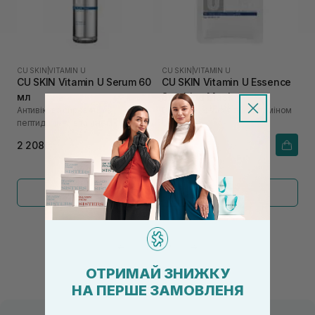
CU SKIN
|
VITAMIN U
CU SKIN
|
VITAMIN U
CU SKIN Vitamin U Serum 60
CU SKIN Vitamin U Essence
мл
Soothing Mask
Антивікова сироватка з
Відновлююча маска з вітаміном
пептидами та вітаміном U
U
2 208₴
186₴
Показати більше
←
1
2
→
ОТРИМАЙ ЗНИЖКУ
НА ПЕРШЕ ЗАМОВЛЕНЯ