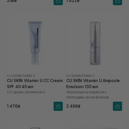
258₴
1 422₴
CU SKIN
|
VITAMIN U
CU SKIN
|
VITAMIN U
CU SKIN Vitamin U CC Cream
CU SKIN Vitamin U Ampoule
SPF 40 45 мл
Emulsion 130 мл
СС-крем с вітаміном U
Зволожуюча емульсія з
пептидами і волюфіліном
1 476₴
2 466₴