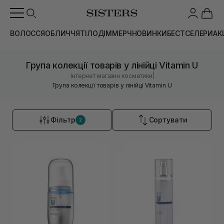
ВОЛОССЯ
ОБЛИЧЧЯ
ТІЛО
ДІМ
МЕРЧ
НОВИНКИ
БЕСТСЕЛЕРИ
АК
Група колекції товарів у лінійці Vitamin U
|
Інтернет магазин косметики
Група колекції товарів у лінійці Vitamin U
Фільтр
Сортувати
2