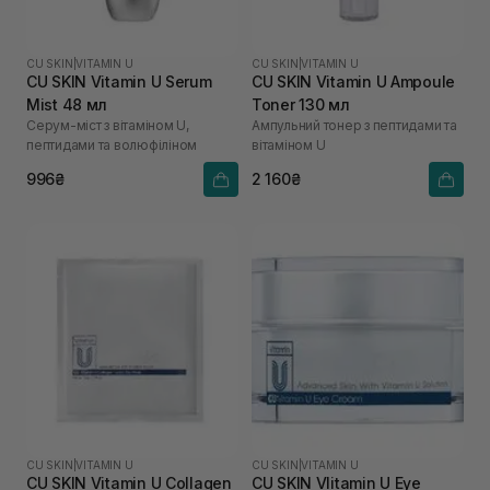
CU SKIN
|
VITAMIN U
CU SKIN
|
VITAMIN U
CU SKIN Vitamin U Serum
CU SKIN Vitamin U Ampoule
Mist 48 мл
Toner 130 мл
Серум-міст з вітаміном U,
Ампульний тонер з пептидами та
пептидами та волюфіліном
вітаміном U
996₴
2 160₴
CU SKIN
|
VITAMIN U
CU SKIN
|
VITAMIN U
CU SKIN Vitamin U Collagen
CU SKIN VIitamin U Eye