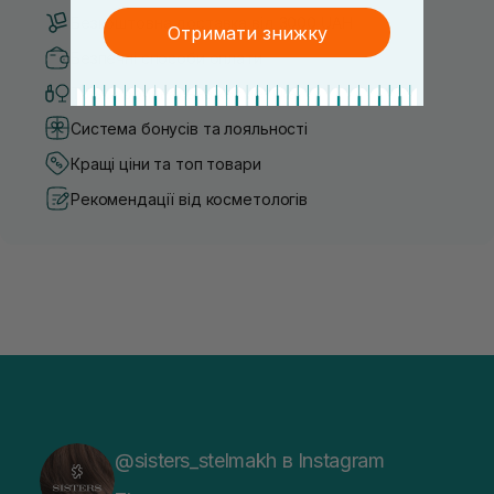
Безкоштовна доставка від 3000 UAH
Отримати знижку
Безпечні способи оплати
Тільки оригінальна косметика
Система бонусів та лояльності
Кращі ціни та топ товари
Рекомендації від косметологів
@sisters_stelmakh в Instagram