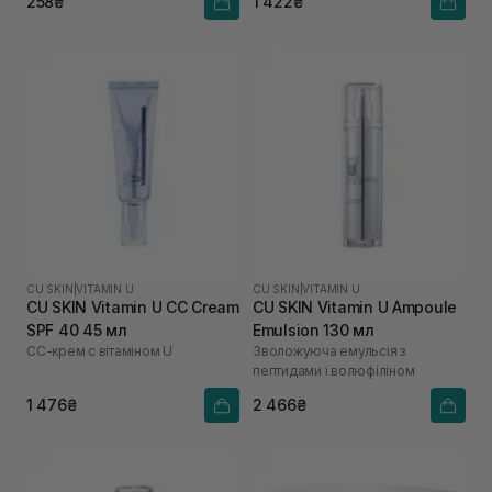
258₴
1 422₴
CU SKIN
|
VITAMIN U
CU SKIN
|
VITAMIN U
CU SKIN Vitamin U CC Cream
CU SKIN Vitamin U Ampoule
SPF 40 45 мл
Emulsion 130 мл
СС-крем с вітаміном U
Зволожуюча емульсія з
пептидами і волюфіліном
1 476₴
2 466₴