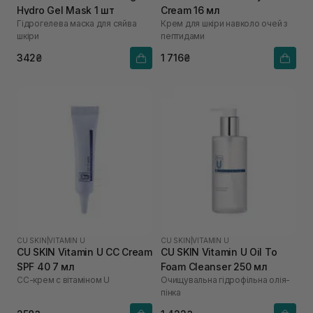
Hydro Gel Mask 1 шт
Cream 16 мл
Гідрогелева маска для сяйва
Крем для шкіри навколо очей з
шкіри
пептидами
342₴
1 716₴
CU SKIN
|
VITAMIN U
CU SKIN
|
VITAMIN U
CU SKIN Vitamin U CC Cream
CU SKIN Vitamin U Oil To
SPF 40 7 мл
Foam Cleanser 250 мл
СС-крем с вітаміном U
Очищувальна гідрофільна олія-
пінка