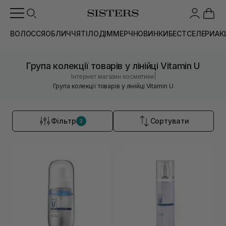
ВОЛОССЯ
ОБЛИЧЧЯ
ТІЛО
ДІМ
МЕРЧ
НОВИНКИ
БЕСТСЕЛЕРИ
АК
Група колекції товарів у лінійці Vitamin U
|
Інтернет магазин косметики
Група колекції товарів у лінійці Vitamin U
Фільтр
Сортувати
2