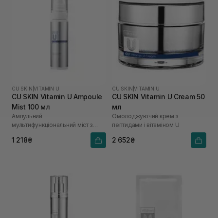
CU SKIN
|
VITAMIN U
CU SKIN
|
VITAMIN U
CU SKIN Vitamin U Ampoule
CU SKIN Vitamin U Cream 50
Mist 100 мл
мл
Ампульний
Омолоджуючий крем з
мультифункціональний міст з
пептидами і вітаміном U
вітаміном U
1 218₴
2 652₴