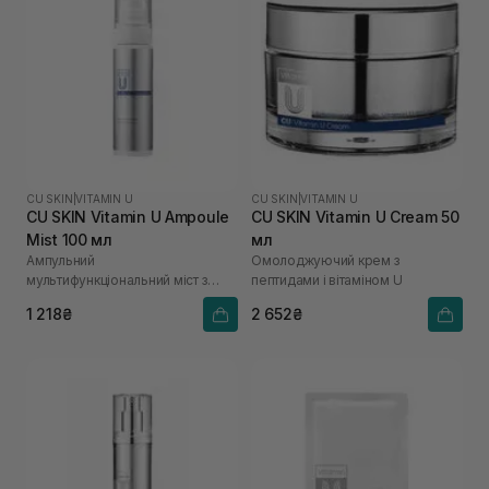
CU SKIN
|
VITAMIN U
CU SKIN
|
VITAMIN U
CU SKIN Vitamin U Ampoule
CU SKIN Vitamin U Cream 50
Mist 100 мл
мл
Ампульний
Омолоджуючий крем з
мультифункціональний міст з
пептидами і вітаміном U
вітаміном U
1 218₴
2 652₴