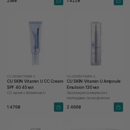
258₴
1 422₴
CU SKIN
|
VITAMIN U
CU SKIN
|
VITAMIN U
CU SKIN Vitamin U CC Cream
CU SKIN Vitamin U Ampoule
SPF 40 45 мл
Emulsion 130 мл
СС-крем с вітаміном U
Зволожуюча емульсія з
пептидами і волюфіліном
1 476₴
2 466₴