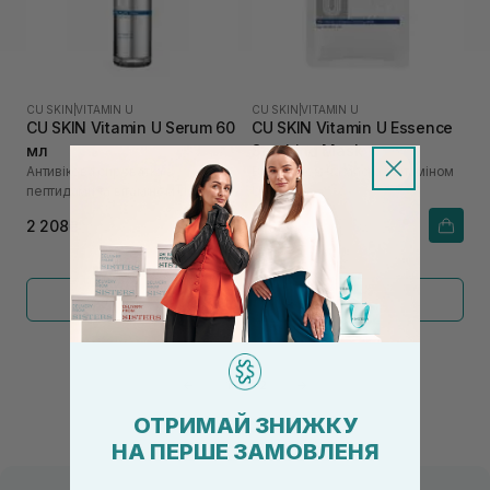
CU SKIN
|
VITAMIN U
CU SKIN
|
VITAMIN U
CU SKIN Vitamin U Serum 60
CU SKIN Vitamin U Essence
мл
Soothing Mask
Антивікова сироватка з
Відновлююча маска з вітаміном
пептидами та вітаміном U
U
2 208₴
186₴
Показати більше
←
1
2
→
ОТРИМАЙ ЗНИЖКУ
НА ПЕРШЕ ЗАМОВЛЕНЯ