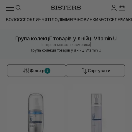
ВОЛОССЯ
ОБЛИЧЧЯ
ТІЛО
ДІМ
МЕРЧ
НОВИНКИ
БЕСТСЕЛЕРИ
АК
Група колекції товарів у лінійці Vitamin U
|
Інтернет магазин косметики
Група колекції товарів у лінійці Vitamin U
Фільтр
Сортувати
2