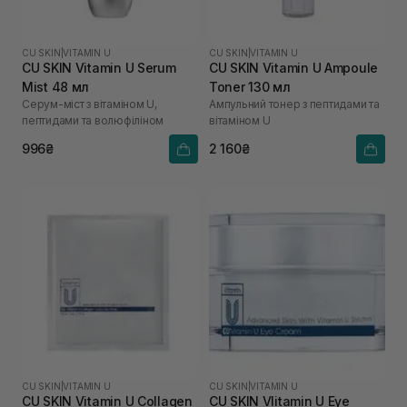
CU SKIN
|
VITAMIN U
CU SKIN
|
VITAMIN U
CU SKIN Vitamin U Serum
CU SKIN Vitamin U Ampoule
Mist 48 мл
Toner 130 мл
Серум-міст з вітаміном U,
Ампульний тонер з пептидами та
пептидами та волюфіліном
вітаміном U
996₴
2 160₴
CU SKIN
|
VITAMIN U
CU SKIN
|
VITAMIN U
CU SKIN Vitamin U Collagen
CU SKIN VIitamin U Eye