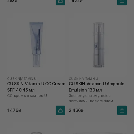
258₴
1 422₴
CU SKIN
|
VITAMIN U
CU SKIN
|
VITAMIN U
CU SKIN Vitamin U CC Cream
CU SKIN Vitamin U Ampoule
SPF 40 45 мл
Emulsion 130 мл
СС-крем с вітаміном U
Зволожуюча емульсія з
пептидами і волюфіліном
1 476₴
2 466₴