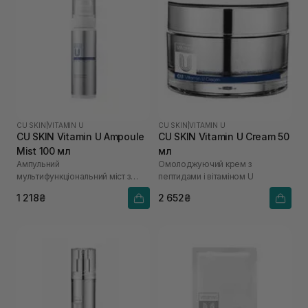
CU SKIN
|
VITAMIN U
CU SKIN
|
VITAMIN U
CU SKIN Vitamin U Ampoule
CU SKIN Vitamin U Cream 50
Mist 100 мл
мл
Ампульний
Омолоджуючий крем з
мультифункціональний міст з
пептидами і вітаміном U
вітаміном U
1 218₴
2 652₴