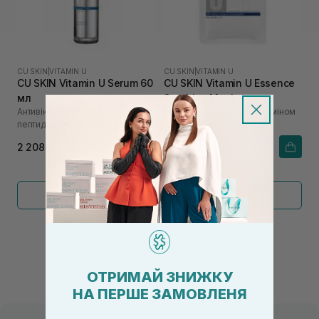
CU SKIN
|
VITAMIN U
CU SKIN
|
VITAMIN U
CU SKIN Vitamin U Serum 60
CU SKIN Vitamin U Essence
мл
Soothing Mask
Антивікова сироватка з
Відновлююча маска з вітаміном
пептидами та вітаміном U
U
2 208₴
186₴
Показати більше
←
1
2
→
ОТРИМАЙ ЗНИЖКУ
НА ПЕРШЕ ЗАМОВЛЕНЯ