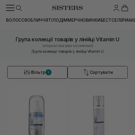
ВОЛОССЯ
ОБЛИЧЧЯ
ТІЛО
ДІМ
МЕРЧ
НОВИНКИ
БЕСТСЕЛЕРИ
АК
Група колекції товарів у лінійці Vitamin U
|
Інтернет магазин косметики
Група колекції товарів у лінійці Vitamin U
Фільтр
Сортувати
2