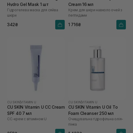
Hydro Gel Mask 1 шт
Cream 16 мл
Гідрогелева маска для сяйва
Крем для шкіри навколо очей з
шкіри
пептидами
342₴
1 716₴
CU SKIN
|
VITAMIN U
CU SKIN
|
VITAMIN U
CU SKIN Vitamin U CC Cream
CU SKIN Vitamin U Oil To
SPF 40 7 мл
Foam Cleanser 250 мл
СС-крем с вітаміном U
Очищувальна гідрофільна олія-
пінка