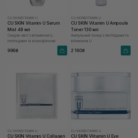
CU SKIN
|
VITAMIN U
CU SKIN
|
VITAMIN U
CU SKIN Vitamin U Serum
CU SKIN Vitamin U Ampoule
Mist 48 мл
Toner 130 мл
Серум-міст з вітаміном U,
Ампульний тонер з пептидами та
пептидами та волюфіліном
вітаміном U
996₴
2 160₴
CU SKIN
|
VITAMIN U
CU SKIN
|
VITAMIN U
CU SKIN Vitamin U Collagen
CU SKIN VIitamin U Eye