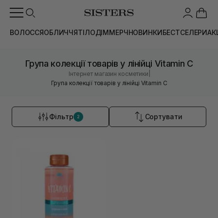
ВОЛОССЯ
ОБЛИЧЧЯ
ТІЛО
ДІМ
МЕРЧ
НОВИНКИ
БЕСТСЕЛЕРИ
АК
Група колекції товарів у лінійці Vitamin C
|
Інтернет магазин косметики
Група колекції товарів у лінійці Vitamin C
Фільтр
Сортувати
2