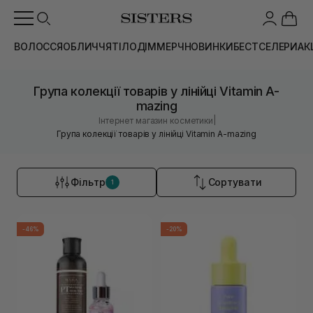
ВОЛОССЯ
ОБЛИЧЧЯ
ТІЛО
ДІМ
МЕРЧ
НОВИНКИ
БЕСТСЕЛЕРИ
АК
Група колекції товарів у лінійці Vitamin A-
mazing
|
Інтернет магазин косметики
Група колекції товарів у лінійці Vitamin A-mazing
Фільтр
Сортувати
1
-46%
-20%