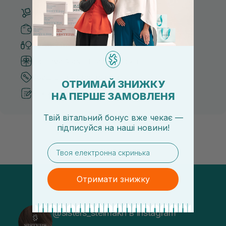
Безкоштовна доставка від 3000 UAH
Безпечні способи оплати
Тільки оригінальна косметика
Система бонусів та лояльності
Кращі ціни та топ товари
ОТРИМАЙ ЗНИЖКУ
Рекомендації від косметологів
НА ПЕРШЕ ЗАМОВЛЕНЯ
Твій вітальний бонус вже чекає —
підписуйся
на
наші новини!
email
Отримати знижку
@sisters_stelmakh в Instagram