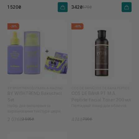
1 520₴
342₴
570₴
-20%
-40%
BY WISHTREND
|
VITAMIN A-MAZING
COS DE BAHA
|
COS DE BAHA PEPTIDE
BY WISHTREND Bakuchiol
COS DE BAHA PT M.A
Set
Peptide Facial Toner 200 мл
Набір для оновлення та
Пептидний тонер для обличчя
вирівнювання текстури шкіри
2 076₴
474₴
2 595₴
790₴