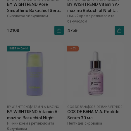
BY WISHTREND Pore
BY WISHTREND Vitamin A-
Smoothing Bakuchiol Serum
mazing Bakuchiol Night
Сироватка з бакучіолом
Нічний крем з ретинолом та
30 мл
Cream 10 мл
бакучіолом
1 210₴
475₴
ВИБІР ОКСАНИ
-40%
BY WISHTREND
|
VITAMIN A-MAZING
COS DE BAHA
|
COS DE BAHA PEPTIDE
BY WISHTREND Vitamin A-
COS DE BAHA M.A. Peptide
mazing Bakuchiol Night
Serum 30 мл
Нічний крем з ретинолом та
Пептидна сироватка
Cream 30 мл
бакучіолом