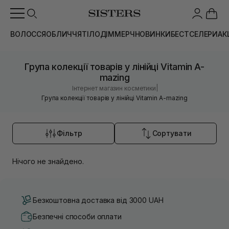
ВОЛОССЯ
ОБЛИЧЧЯ
ТІЛО
ДІМ
МЕРЧ
НОВИНКИ
БЕСТСЕЛЕРИ
АК
Група колекції товарів у лінійці Vitamin A-
mazing
|
Інтернет магазин косметики
Група колекції товарів у лінійці Vitamin A-mazing
Фільтр
Сортувати
Нічого не знайдено.
Безкоштовна доставка від 3000 UAH
Безпечні способи оплати