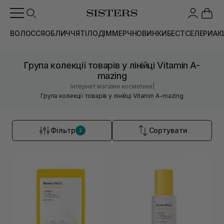
ВОЛОССЯ
ОБЛИЧЧЯ
ТІЛО
ДІМ
МЕРЧ
НОВИНКИ
БЕСТСЕЛЕРИ
АК
Група колекції товарів у лінійці Vitamin A-
mazing
|
Інтернет магазин косметики
Група колекції товарів у лінійці Vitamin A-mazing
Фільтр
Сортувати
2