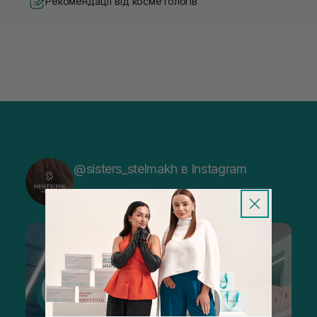
Рекомендації від косметологів
@sisters_stelmakh в Instagram
Підписатися