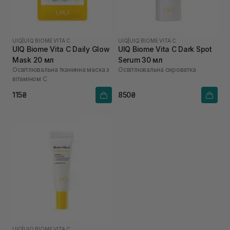
UIQ
|
UIQ BIOME VITA C
UIQ
|
UIQ BIOME VITA C
UIQ Biome Vita C Daily Glow
UIQ Biome Vita C Dark Spot
Mask 20 мл
Serum 30 мл
Освітлювальна тканинна маска з
Освітлювальна сироватка
вітаміном C
115₴
850₴
UIQ
|
UIQ BIOME VITA C