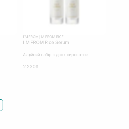
I'M FROM
|
I'M FROM RICE
I'M FROM Rice Serum
Акційний набір з двох сироваток
2 230₴