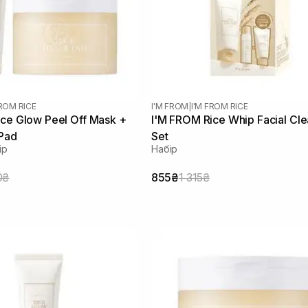
FROM RICE
I'M FROM
|
I'M FROM RICE
ce Glow Peel Off Mask +
I'M FROM Rice Whip Facial Cl
 Pad
Set
ір
Набір
0₴
855₴
1 315₴