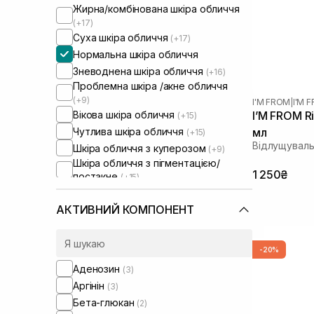
Жирна/комбінована шкіра обличчя
(+17)
Суха шкіра обличчя
(+17)
Нормальна шкіра обличчя
Зневоднена шкіра обличчя
(+16)
Проблемна шкіра /акне обличчя
(+9)
I'M FROM
|
I'M 
Вікова шкіра обличчя
I’M FROM R
(+15)
Чутлива шкіра обличчя
мл
(+15)
Відлущуваль
Шкіра обличчя з куперозом
(+9)
Шкіра обличчя з пігментацією/
1 250₴
постакне
(+15)
Шкіра обличчя з розширеними
порами
(+6)
АКТИВНИЙ КОМПОНЕНТ
Шкіра обличчя з порушеним
барʼєром
(+10)
Шкіра обличчя з порушеним
-20%
мікробіомом
(+10)
Аденозин
Зволожуючі сироватки для
(3)
обличчя
(+1)
Аргінін
(3)
Бета-глюкан
(2)