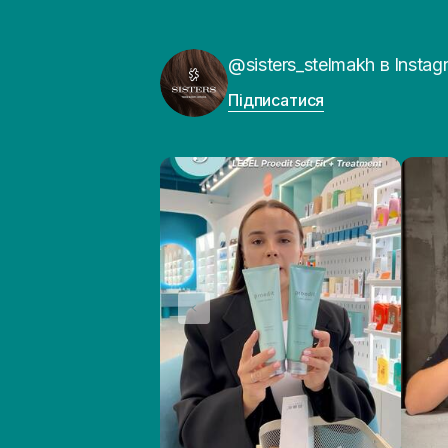
@sisters_stelmakh в Instag
Підписатися