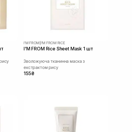
I'M FROM
|
I'M FROM RICE
шт
I'M FROM Rice Sheet Mask 1 шт
рису
Зволожуюча тканинна маска з
екстрактом рису
155₴