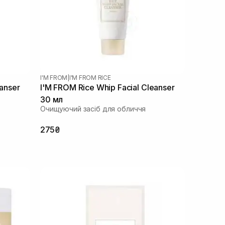
I'M FROM
|
I'M FROM RICE
eanser
I'M FROM Rice Whip Facial Cleanser
30 мл
Очищуючий засіб для обличчя
275₴