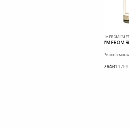
I'M FROM
|
I'M 
I'M FROM Ri
Рисова маск
764₴
1 175₴