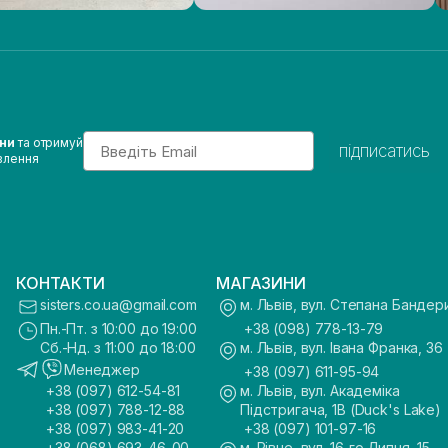
Email
ини
та отримуй
підписатись
влення
КОНТАКТИ
МАГАЗИНИ
sisters.co.ua@gmail.com
м. Львів, вул. Степана Бандер
Пн.-Пт. з 10:00 до 19:00
+38 (098) 778-13-79
Сб.-Нд. з 11:00 до 18:00
м. Львів, вул. Івана Франка, 36
Менеджер
+38 (097) 611-95-94
+38 (097) 612-54-81
м. Львів, вул. Академіка
+38 (097) 788-12-88
Підстригача, 1В (Duck's Lake)
+38 (097) 983-41-20
+38 (097) 101-97-16
+38 (068) 693-46-00
м. Рівне, вул. 16-го Липня, 15