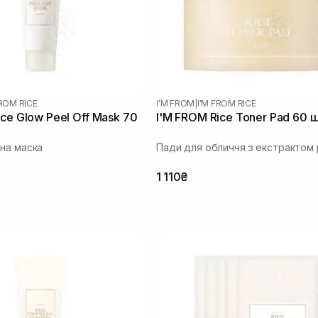
FROM RICE
I'M FROM
|
I'M FROM RICE
ice Glow Peel Off Mask 70
I'M FROM Rice Toner Pad 60 
на маска
Пади для обличчя з екстрактом 
1 110₴