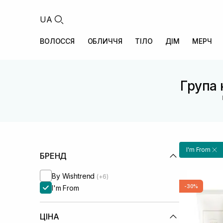
UA
ВОЛОССЯ
ОБЛИЧЧЯ
ТІЛО
ДІМ
МЕРЧ
Група 
I'm From
БРЕНД
By Wishtrend
(+6)
-30%
I'm From
ЦІНА