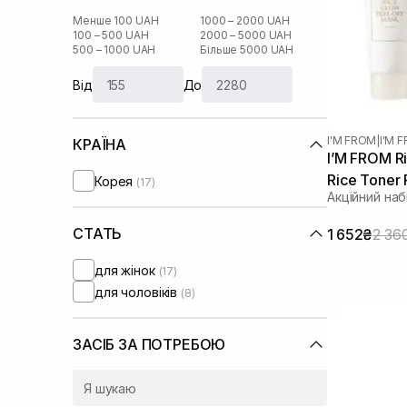
Менше 100 UAH
1000 – 2000 UAH
100 – 500 UAH
2000 – 5000 UAH
500 – 1000 UAH
Більше 5000 UAH
Від
До
I'M FROM
|
I'M 
КРАЇНА
I’M FROM Ri
Rice Toner
Корея
(17)
Акційний наб
СТАТЬ
1 652₴
2 36
для жінок
(17)
для чоловіків
(8)
ЗАСІБ ЗА ПОТРЕБОЮ