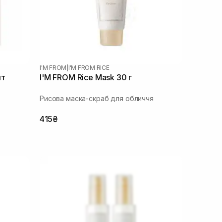
I'M FROM
|
I'M FROM RICE
шт
I'M FROM Rice Mask 30 г
Рисова маска-скраб для обличчя
415₴