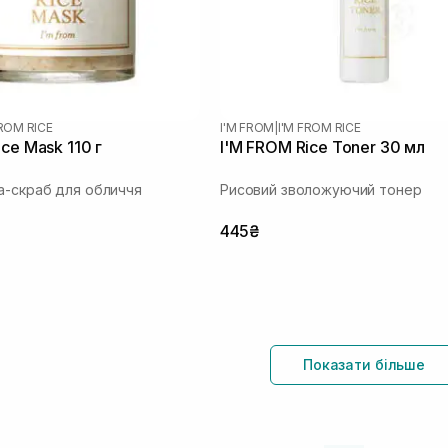
FROM RICE
I'M FROM
|
I'M FROM RICE
ce Mask 110 г
I'M FROM Rice Toner 30 мл
а-скраб для обличчя
Рисовий зволожуючий тонер
445₴
Показати більше