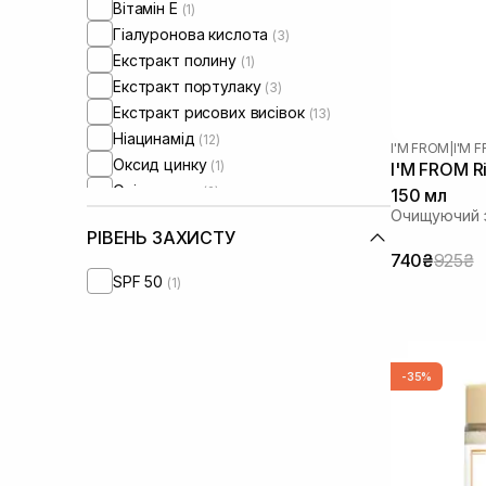
Вітамін Е
(1)
Гіалуронова кислота
(3)
Екстракт полину
(1)
Екстракт портулаку
(3)
Екстракт рисових висівок
(13)
Ніацинамід
(12)
I'M FROM
|
I'M 
Оксид цинку
(1)
I'M FROM Ri
Олія аргани
(2)
150 мл
Очищуючий з
Олія ши
(2)
РІВЕНЬ ЗАХИСТУ
Сквалан
(2)
740₴
925₴
SPF 50
(1)
-35%