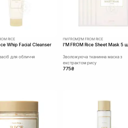
FROM RICE
I'M FROM
|
I'M FROM RICE
ce Whip Facial Cleanser
I'M FROM Rice Sheet Mask 5 
асіб для обличчя
Зволожуюча тканинна маска з
екстрактом рису
775₴