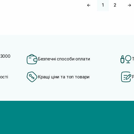
←
1
2
→
 3000
Безпечні способи оплати
ості
Кращі ціни та топ товари