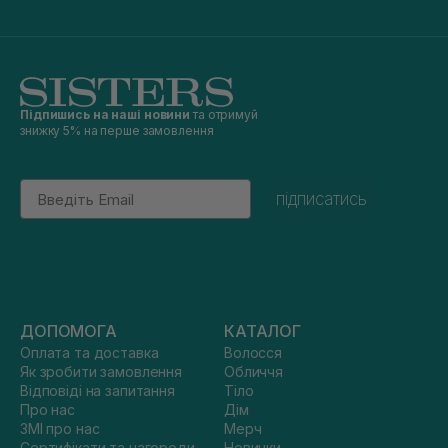
Підпишись на наші новини
та отримуй
знижку 5% на перше замовлення
Email
підписатись
ДОПОМОГА
КАТАЛОГ
Оплата та доставка
Волосся
Як зробити замовлення
Обличчя
Відповіді на запитання
Тіло
Про нас
Дім
ЗМІ про нас
Мерч
Сертифікати та нагороди
Новинки