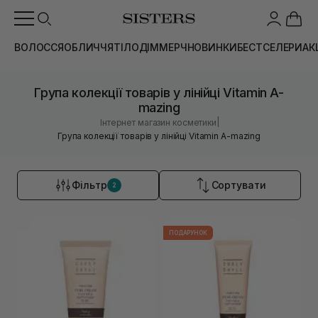
ВОЛОССЯ
ОБЛИЧЧЯ
ТІЛО
ДІМ
МЕРЧ
НОВИНКИ
БЕСТСЕЛЕРИ
АК
Група колекції товарів у лінійці Vitamin A-
mazing
|
Інтернет магазин косметики
Група колекції товарів у лінійці Vitamin A-mazing
Фільтр
Сортувати
2
ПОДАРУНОК