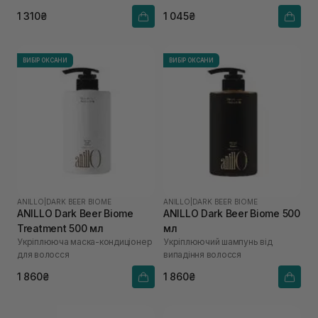
1 310₴
1 045₴
ВИБІР ОКСАНИ
ВИБІР ОКСАНИ
ANILLO
|
DARK BEER BIOME
ANILLO
|
DARK BEER BIOME
ANILLO Dark Beer Biome
ANILLO Dark Beer Biome 500
Treatment 500 мл
мл
Укріплююча маска-кондиціонер
Укріплюючий шампунь від
для волосся
випадіння волосся
1 860₴
1 860₴