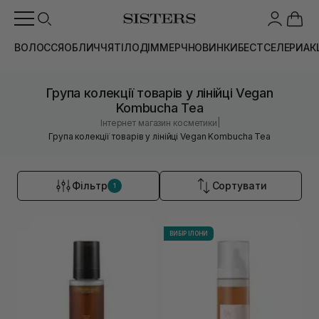
ВОЛОССЯ
ОБЛИЧЧЯ
ТІЛО
ДІМ
МЕРЧ
НОВИНКИ
БЕСТСЕЛЕРИ
АК
Група колекції товарів у лінійці Vegan
Kombucha Tea
|
Інтернет магазин косметики
Група колекції товарів у лінійці Vegan Kombucha Tea
Фільтр
Сортувати
1
ВИБІР ІЛОНИ