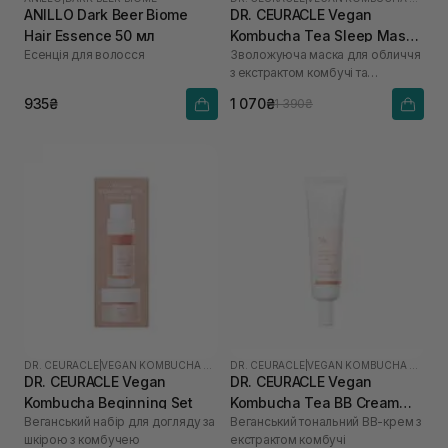
ANILLO Dark Beer Biome
DR. CEURACLE Vegan
Hair Essence 50 мл
Kombucha Tea Sleep Mask
Есенція для волосся
Зволожуюча маска для обличчя
100 мл
з екстрактом комбучі та
бакучіолом
935₴
1 070₴
1 390₴
DR. CEURACLE
|
VEGAN KOMBUCHA TEA
DR. CEURACLE
|
VEGAN KOMBUCHA TEA
DR. CEURACLE Vegan
DR. CEURACLE Vegan
Kombucha Beginning Set
Kombucha Tea BB Cream
Веганський набір для догляду за
Веганський тональний ВВ-крем з
Normal 30 мл
шкірою з комбучею
екстрактом комбучі