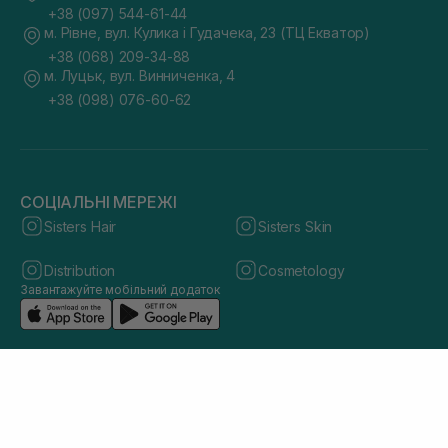
+38 (097) 544-61-44
м. Рівне, вул. Кулика і Гудачека, 23 (ТЦ Екватор)
+38 (068) 209-34-88
м. Луцьк, вул. Винниченка, 4
+38 (098) 076-60-62
СОЦІАЛЬНІ МЕРЕЖІ
Sisters Hair
Sisters Skin
Distribution
Cosmetology
Завантажуйте мобільний додаток
© 2026 sisters.co.ua. Всі права захищено