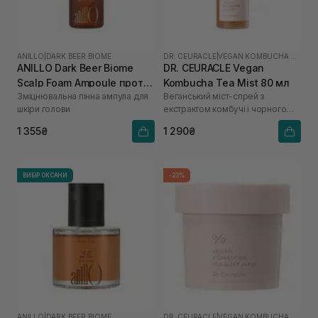
ANILLO
|
DARK BEER BIOME
DR. CEURACLE
|
VEGAN KOMBUCHA TEA
ANILLO Dark Beer Biome
DR. CEURACLE Vegan
Scalp Foam Ampoule проти
Kombucha Tea Mist 80 мл
Зміцнювальна пінна ампула для
Веганський міст-спрей з
випадіння волосся 95 мл
шкіри голови
екстрактом комбучі і чорного
чаю
1 355₴
1 290₴
ВИБІР ОКСАНИ
-23%
ANILLO
|
DARK BEER BIOME
DR. CEURACLE
|
VEGAN KOMBUCHA TEA