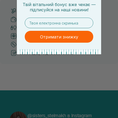
Твій вітальний бонус вже чекає —
підписуйся
на
наші новини!
Безкоштовна доставка від 3000 UAH
Безпечні способи оплати
email
Тільки оригінальна косметика
Система бонусів та лояльності
Отримати знижку
Кращі ціни та топ товари
Рекомендації від косметологів
@sisters_stelmakh в Instagram