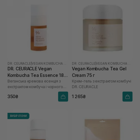
DR. CEURACLE
|
VEGAN KOMBUCHA TEA
DR. CEURACLE
|
VEGAN KOMBUCHA TEA
DR. CEURACLE Vegan
Vegan Kombucha Tea Gel
Kombucha Tea Essence 18
Cream 75 г
Веганська кремова есенція з
Крем-гель з екстрактом комбучі
мл
екстрактом комбуча і чорного
DR. СEURACLE
чаю
350₴
1 265₴
ВИБІР ІЛОНИ