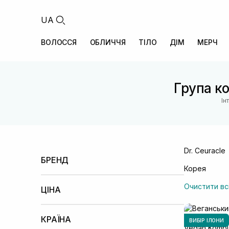
UA
ВОЛОССЯ
ОБЛИЧЧЯ
ТІЛО
ДІМ
МЕРЧ
Група ко
Ін
Dr. Ceuracle
БРЕНД
Корея
Dr. Ceuracle
Moremo
(+1)
Очистити вс
ЦІНА
Менше 100 UAH
100 – 500 UAH
500 –
1000 UAH
КРАЇНА
ВИБІР ІЛОНИ
1000 – 2000 UAH
2000 – 5000 UAH