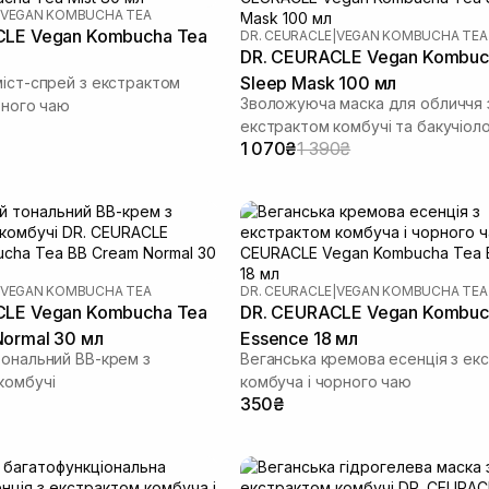
VEGAN KOMBUCHA TEA
CLE Vegan Kombucha Tea
DR. CEURACLE
|
VEGAN KOMBUCHA TEA
DR. CEURACLE Vegan Kombuc
Sleep Mask 100 мл
міст-спрей з екстрактом
Зволожуюча маска для обличчя 
рного чаю
екстрактом комбучі та бакучіол
1 070₴
1 390₴
VEGAN KOMBUCHA TEA
DR. CEURACLE
|
VEGAN KOMBUCHA TEA
CLE Vegan Kombucha Tea
DR. CEURACLE Vegan Kombuc
ormal 30 мл
Essence 18 мл
тональний ВВ-крем з
Веганська кремова есенція з ек
комбучі
комбуча і чорного чаю
350₴