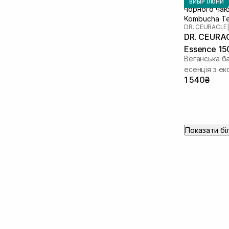
ВИБІР ІЛОНИ
DR. CEURACLE
|
DR. CEURA
Essence 15
Веганська б
есенція з е
1 540₴
чаю
Показати бі