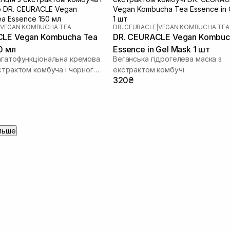
VEGAN KOMBUCHA TEA
DR. CEURACLE
|
VEGAN KOMBUCHA TEA
CLE Vegan Kombucha Tea
DR. CEURACLE Vegan Kombuc
0 мл
Essence in Gel Mask 1 шт
агатофункціональна кремова
Веганська гідрогелева маска з
кстрактом комбуча і чорного
екстрактом комбучі
320₴
льше