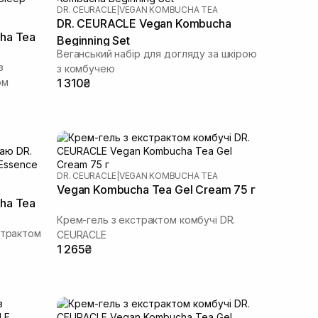
DR. CEURACLE
|
VEGAN KOMBUCHA TEA
DR. CEURACLE Vegan Kombucha
ha Tea
Beginning Set
Веганський набір для догляду за шкірою
з
з комбучею
ом
1 310₴
DR. CEURACLE
|
VEGAN KOMBUCHA TEA
Vegan Kombucha Tea Gel Cream 75 г
ha Tea
Крем-гель з екстрактом комбучі DR.
страктом
СEURACLE
1 265₴