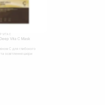
P VITA C
eep Vita C Mask
міном С для глибокого
та освітлення шкіри