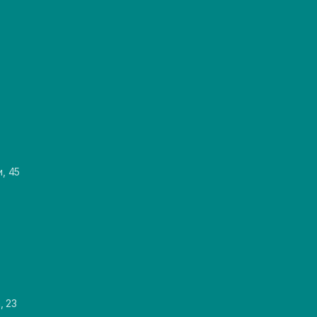
и, 45
, 23