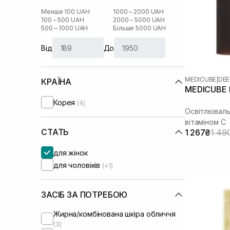
Менше 100 UAH
1000 – 2000 UAH
100 – 500 UAH
2000 – 5000 UAH
500 – 1000 UAH
Більше 5000 UAH
Від
До
MEDICUBE
|
DEE
КРАЇНА
MEDICUBE D
Корея
(4)
Освітлюваль
вітаміном C
СТАТЬ
1 267₴
1 49
для жінок
для чоловіків
(+1)
ЗАСІБ ЗА ПОТРЕБОЮ
Жирна/комбінована шкіра обличчя
(3)