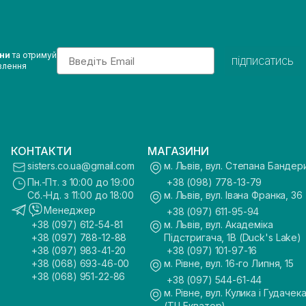
Email
ини
та отримуй
підписатись
влення
КОНТАКТИ
МАГАЗИНИ
sisters.co.ua@gmail.com
м. Львів, вул. Степана Бандер
Пн.-Пт. з 10:00 до 19:00
+38 (098) 778-13-79
Сб.-Нд. з 11:00 до 18:00
м. Львів, вул. Івана Франка, 36
Менеджер
+38 (097) 611-95-94
+38 (097) 612-54-81
м. Львів, вул. Академіка
+38 (097) 788-12-88
Підстригача, 1В (Duck's Lake)
+38 (097) 983-41-20
+38 (097) 101-97-16
+38 (068) 693-46-00
м. Рівне, вул. 16-го Липня, 15
+38 (068) 951-22-86
+38 (097) 544-61-44
м. Рівне, вул. Кулика і Гудачека
(ТЦ Екватор)