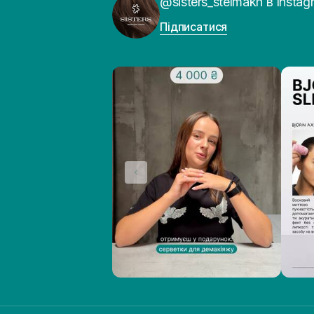
@sisters_stelmakh в Instag
Підписатися