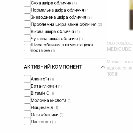
Суха шкіра обличчя
(4)
Нормальна шкіра обличчя
(4)
Зневоднена шкіра обличчя
(3)
Проблемна шкіра /акне обличчя
(2)
Вікова шкіра обличчя
(4)
Чутлива шкіра обличчя
(1)
MEDICUBE
|
DEE
Шкіра обличчя з пігментацією/
MEDICUBE D
постакне
(1)
Маска з віта
АКТИВНИЙ КОМПОНЕНТ
відновлення 
189₴
Алантоїн
(1)
Бета-глюкан
(1)
Вітамін C
(1)
Молочна кислота
(1)
Ніацинамід
(1)
Олія обліпихи
(1)
Пантенол
(1)