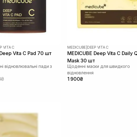
P VITA C
MEDICUBE
|
DEEP VITA C
eep Vita C Pad 70 шт
MEDICUBE Deep Vita C Daily 
Mask 30 шт
ні відновлювальні пади з
Щоденні маски для швидкого
відновлення
0₴
1 900₴