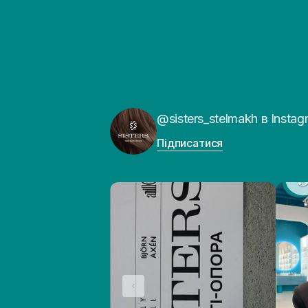
@sisters_stelmakh в Instag
Підписатися