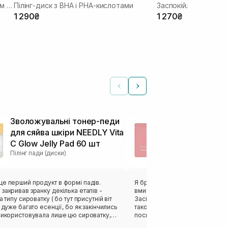
Очищувальні пілінг-пади з екстрактом хауттюйнії та BHA кислотами
Пілінг-диск з BHA і PHA-кислотами
Заспокійливі охоло
1 290₴
1 270₴
Зволожувальні тонер-педи
Пілінг-педи 
для сяйва шкіри NEEDLY Vita
шкіри NEEDLY
C Glow Jelly Pad 60 шт
Pad 1 шт
Пілінг пади (диски)
Пілінг пади (диск
е перший продукт в формі падів.
Я брала педи поштучно з собою
закривав зранку декілька етапів -
вмиватися 2 рази на день можл
а типу сироватку ( бо тут присутній віт
Засіб підходить для делікатно
ь дуже багато есенції, бо як закінчились
також допоможе вирішити про
 використовувала лише цю сироватку,
посиленим виділенням шкірног
 Поглинаються до 5 хв , якщо зранку
нерівностями мікрорельєфу. 