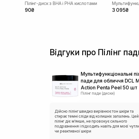
Пілінг-диск з BHA і PHA кислотами
90₴
3 095₴
Відгуки про Пілінг па
Мультифункціональні піл
пади для обличчя DCL Mu
Action Penta Peel 50 шт
Пілінг пади (диски)
Дійсно пілінг швидко вирівнює тон шкіри та
стирає темні сліди від колишніх запалень. Цей
пілінг діє м'якше, не провокує сильного
подразнення і підходить навіть для моєї чутл
чи реактивної шкіри