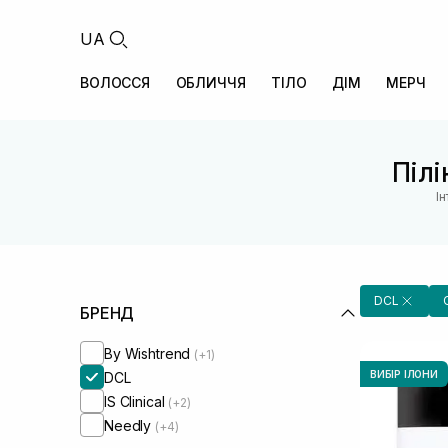
UA
ВОЛОССЯ
ОБЛИЧЧЯ
ТІЛО
ДІМ
МЕРЧ
Пілі
І
DCL
БРЕНД
By Wishtrend
(+1)
ВИБІР ІЛОНИ
DCL
IS Clinical
(+2)
Needly
(+4)