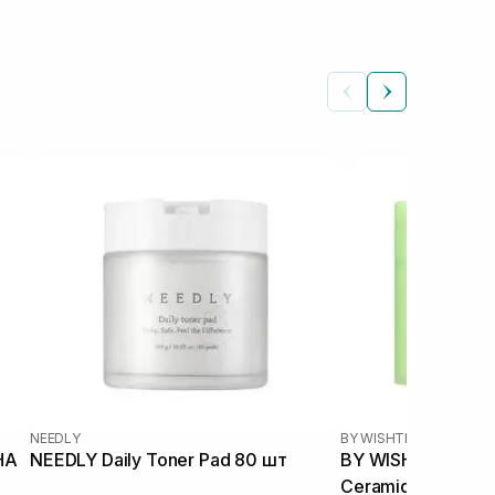
NEEDLY
BY WISHTREND
|
GREEN 
HA
NEEDLY Daily Toner Pad 80 шт
BY WISHTREND Gr
Ceramide Calming