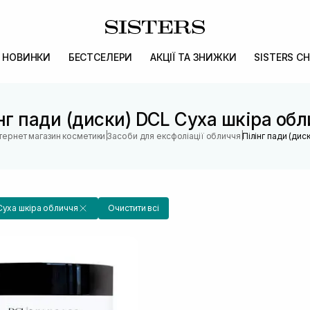
НОВИНКИ
БЕСТСЕЛЕРИ
АКЦІЇ ТА ЗНИЖКИ
SISTERS CH
нг пади (диски) DCL Суха шкіра об
|
|
нтернет магазин косметики
Засоби для ексфоліації обличчя
Пілінг пади (диск
Суха шкіра обличчя
Очистити всі