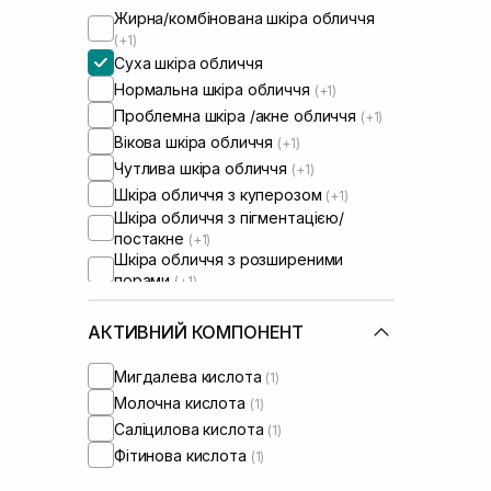
Жирна/комбінована шкіра обличчя
(+1)
Суха шкіра обличчя
Нормальна шкіра обличчя
(+1)
Проблемна шкіра /акне обличчя
(+1)
Вікова шкіра обличчя
(+1)
Чутлива шкіра обличчя
(+1)
Шкіра обличчя з куперозом
(+1)
Шкіра обличчя з пігментацією/
постакне
(+1)
Шкіра обличчя з розширеними
порами
(+1)
АКТИВНИЙ КОМПОНЕНТ
Мигдалева кислота
(1)
Молочна кислота
(1)
Саліцилова кислота
(1)
Фітинова кислота
(1)