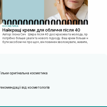
КОСМЕТИКА
Найкращі креми для обличчя після 40
Автор: Ілона Сич Шкіра після 40 досі красива та молода, просто їй
потрібно більше уваги та нового підходу. Ваш крем більше не може
бути засобом «ні про що», він повинен зволожувати, живити, покр...
Тільки оригінальна косметика
Рекомендації від косметологів