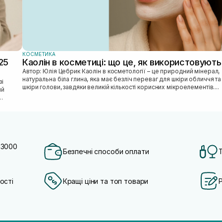
КОСМЕТИКА
25
Каолін в косметиці: що це, як використовують
Автор: Юлія Цебрик Каолін в косметології – це природний мінерал,
натуральна біла глина, яка має безліч переваг для шкіри обличчя та
шкіри голови, завдяки великій кількості корисних мікроелементів....
ий
 3000
Безпечні способи оплати
ості
Кращі ціни та топ товари