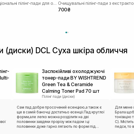
Мультифункціональні пілінг-пади для обличчя
700₴
ди (диски) DCL Суха шкіра обличчя
інг-
Заспокійливі охолоджуючі
lti-
тонер-пади BY WISHTREND
Green Tea & Ceramide
Calming Toner Pad 70 шт
Пілінг пади (диски)
Сам пад добре просочений есенцією,а також є
Для мене ц
ще в самій баночці достатньо есенціі.Пад круглої
Брала щоб 
форми,але легко можна розділити на дві
тонізацію т
ивої
половинки завдяки прорізу між падом і ці
С). Містит
половинки дуже гарно лягають по формі під
педси, то
очима.Практично без аромату.Мають спеціальну
як тонер😃