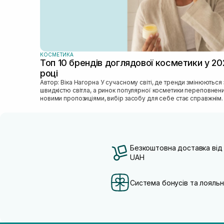
КОСМЕТИКА
Топ 10 брендів доглядової косметики у 20
році
Автор: Віка Нагорна У сучасному світі, де тренди змінюються зі
швидкістю світла, а ринок популярної косметики переповнен
новими пропозиціями, вибір засобу для себе стає справжнім
викликом. 2025 р...
Безкоштовна доставка від
UAH
Система бонусів та лояльн