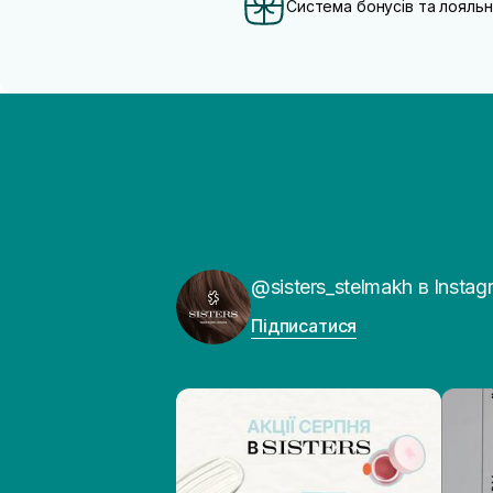
Система бонусів та лояльн
@sisters_stelmakh в Instag
Підписатися