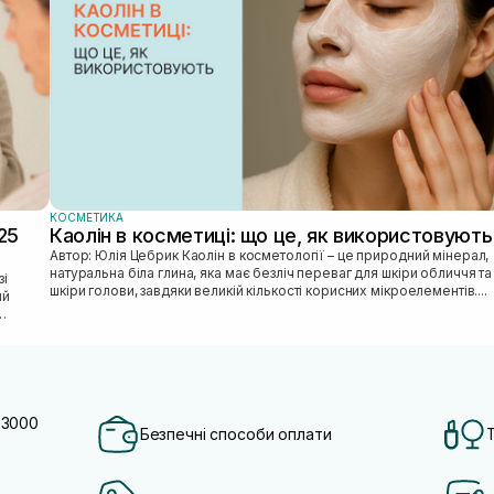
КОСМЕТИКА
25
Каолін в косметиці: що це, як використовують
Автор: Юлія Цебрик Каолін в косметології – це природний мінерал,
натуральна біла глина, яка має безліч переваг для шкіри обличчя та
шкіри голови, завдяки великій кількості корисних мікроелементів....
ий
 3000
Безпечні способи оплати