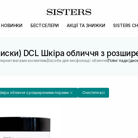
НОВИНКИ
БЕСТСЕЛЕРИ
АКЦІЇ ТА ЗНИЖКИ
SISTERS CH
(диски) DCL Шкіра обличчя з розши
|
|
нтернет магазин косметики
Засоби для ексфоліації обличчя
Пілінг пади (диск
Шкіра обличчя з розширеними порами
Очистити всі