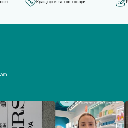
ості
Кращі ціни та топ товари
ram