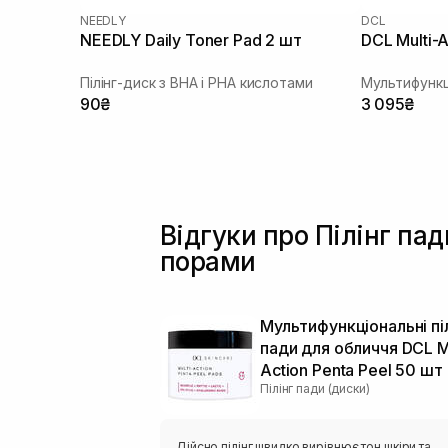
NEEDLY
DCL
NEEDLY Daily Toner Pad 2 шт
DCL Multi-A
Пілінг-диск з BHA і PHA кислотами
90₴
3 095₴
Відгуки про Пілінг па
порами
Мультифункціональні піл
пади для обличчя DCL Mu
Action Penta Peel 50 шт
Пілінг пади (диски)
Дійсно пілінг швидко вирівнює тон шкіри та