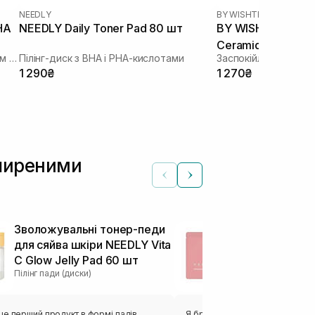
NEEDLY
BY WISHTREND
|
GREEN 
HA
NEEDLY Daily Toner Pad 80 шт
BY WISHTREND Gr
Ceramide Calming
Очищувальні пілінг-пади з екстрактом хауттюйнії та BHA кислотами
Пілінг-диск з BHA і PHA-кислотами
Заспокійливі охоло
1 290₴
1 270₴
зширеними
Зволожувальні тонер-педи
Пілінг-педи 
для сяйва шкіри NEEDLY Vita
шкіри NEEDLY
C Glow Jelly Pad 60 шт
Pad 1 шт
Пілінг пади (диски)
Пілінг пади (диск
е перший продукт в формі падів.
Я брала педи поштучно з собою