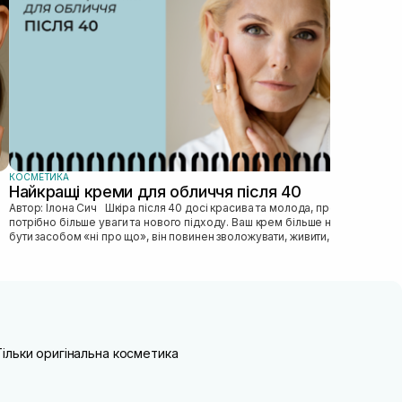
пі...
КОСМЕТИКА
Найкращі креми для обличчя після 40
Автор: Ілона Сич Шкіра після 40 досі красива та молода, просто їй
потрібно більше уваги та нового підходу. Ваш крем більше не може
бути засобом «ні про що», він повинен зволожувати, живити, покр...
Тільки оригінальна косметика