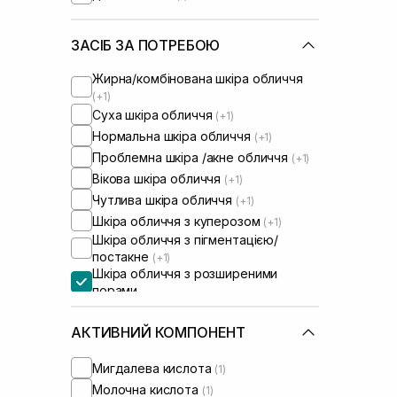
ЗАСІБ ЗА ПОТРЕБОЮ
Жирна/комбінована шкіра обличчя
(+1)
Суха шкіра обличчя
(+1)
Нормальна шкіра обличчя
(+1)
Проблемна шкіра /акне обличчя
(+1)
Вікова шкіра обличчя
(+1)
Чутлива шкіра обличчя
(+1)
Шкіра обличчя з куперозом
(+1)
Шкіра обличчя з пігментацією/
постакне
(+1)
Шкіра обличчя з розширеними
порами
АКТИВНИЙ КОМПОНЕНТ
Мигдалева кислота
(1)
Молочна кислота
(1)