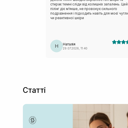
стирає темні сліди від колишніх запалень. Цей
пілінг діє м'якше, не провокує сильного
подразнення і підходить навіть для моєї чутл
чи реактивної шкіри
Наталія
Н
29.07.2026, 11:40
Статті