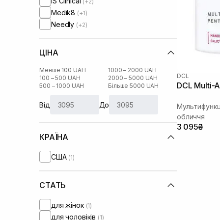
IS Clinical
(+2)
Medik8
(+1)
Needly
(+2)
ЦІНА
Менше 100 UAH
1000 – 2000 UAH
DCL
100 – 500 UAH
2000 – 5000 UAH
DCL Multi-A
500 – 1000 UAH
Більше 5000 UAH
Від
До
Мультифункці
обличчя
3 095₴
КРАЇНА
США
(1)
СТАТЬ
для жінок
(1)
для чоловіків
(1)