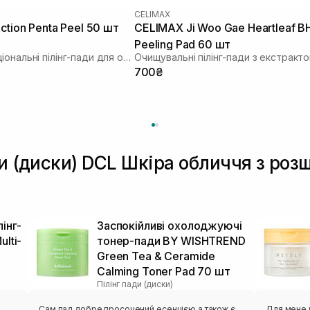
CELIMAX
ction Penta Peel 50 шт
CELIMAX Ji Woo Gae Heartleaf B
Peeling Pad 60 шт
Мультифункціональні пілінг-пади для обличчя
700₴
ди (диски) DCL Шкіра обличчя з ро
інг-
Заспокійливі охолоджуючі
lti-
тонер-пади BY WISHTREND
Green Tea & Ceramide
Calming Toner Pad 70 шт
Пілінг пади (диски)
Сам пад добре просочений есенцією,а також є
Для мене ц