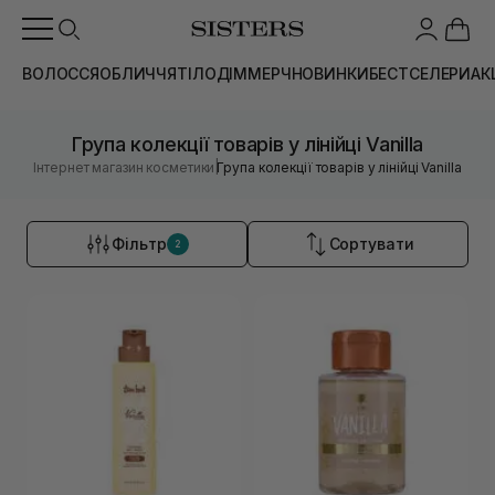
ВОЛОССЯ
ОБЛИЧЧЯ
ТІЛО
ДІМ
МЕРЧ
НОВИНКИ
БЕСТСЕЛЕРИ
АК
Група колекції товарів у лінійці Vanilla
|
Інтернет магазин косметики
Група колекції товарів у лінійці Vanilla
Фільтр
Сортувати
2