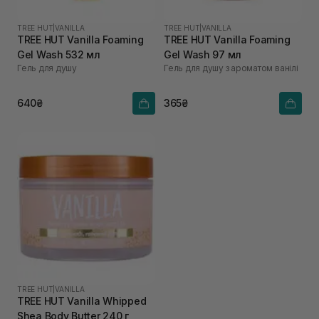
TREE HUT
|
VANILLA
TREE HUT
|
VANILLA
TREE HUT Vanilla Foaming
TREE HUT Vanilla Foaming
Gel Wash 532 мл
Gel Wash 97 мл
Гель для душу
Гель для душу з ароматом ванілі
640₴
365₴
TREE HUT
|
VANILLA
TREE HUT Vanilla Whipped
Shea Body Butter 240 г