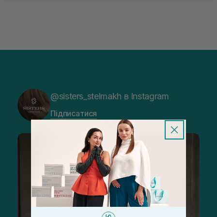
@sisters_stelmakh в Instagram
Підписатися