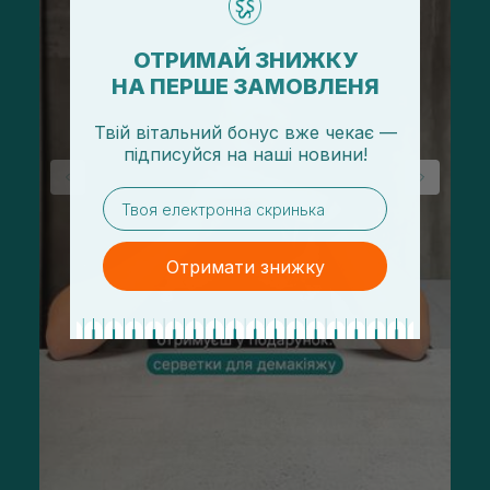
ОТРИМАЙ ЗНИЖКУ
НА ПЕРШЕ ЗАМОВЛЕНЯ
Твій вітальний бонус вже чекає —
підписуйся
на
наші новини!
email
Отримати знижку