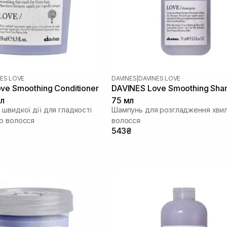
ES LOVE
DAVINES
|
DAVINES LOVE
ve Smoothing Conditioner
DAVINES Love Smoothing Sh
л
75 мл
швидкої дії для гладкості
Шампунь для розгладження хви
о волосся
волосся
543₴