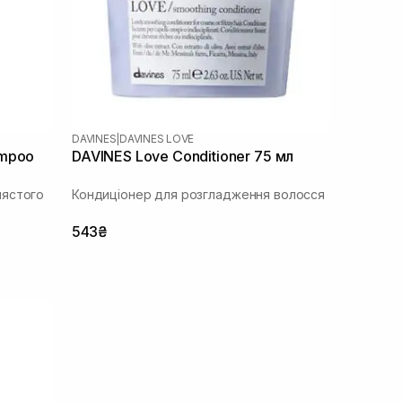
DAVINES
|
DAVINES LOVE
ampoo
DAVINES Love Conditioner 75 мл
лястого
Кондиціонер для розгладження волосся
543₴