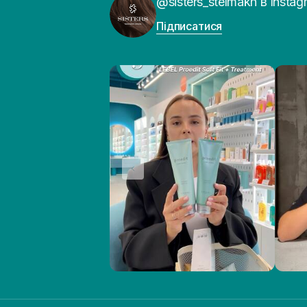
@sisters_stelmakh в Instag
Підписатися