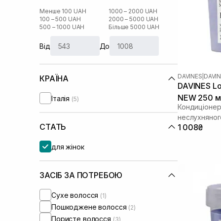
Менше 100 UAH
1000 – 2000 UAH
100 – 500 UAH
2000 – 5000 UAH
500 – 1000 UAH
Більше 5000 UAH
Від
До
DAVINES
|
DAVIN
КРАЇНА
DAVINES Lo
NEW 250 м
Італія
(5)
Кондиціонер 
неслухняног
СТАТЬ
1 008₴
для жінок
ЗАСІБ ЗА ПОТРЕБОЮ
Сухе волосся
(1)
Пошкоджене волосся
(2)
Пористе волосся
(3)