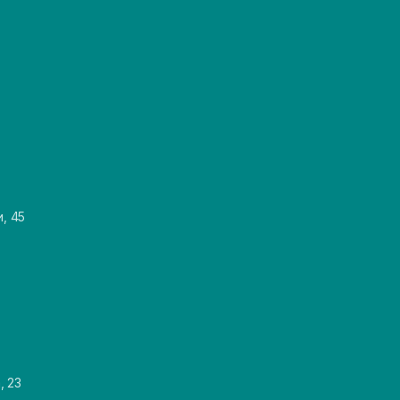
и, 45
, 23