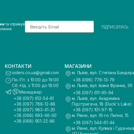
Email
ини
та отримуй
підписатись
влення
КОНТАКТИ
МАГАЗИНИ
sisters.co.ua@gmail.com
м. Львів, вул. Степана Бандер
Пн.-Пт. з 10:00 до 19:00
+38 (098) 778-13-79
Сб.-Нд. з 11:00 до 18:00
м. Львів, вул. Івана Франка, 36
Менеджер
+38 (097) 611-95-94
+38 (097) 612-54-81
м. Львів, вул. Академіка
+38 (097) 788-12-88
Підстригача, 1В (Duck's Lake)
+38 (097) 983-41-20
+38 (097) 101-97-16
+38 (068) 693-46-00
м. Рівне, вул. 16-го Липня, 15
+38 (068) 951-22-86
+38 (097) 544-61-44
м. Рівне, вул. Кулика і Гудачека
(ТЦ Екватор)