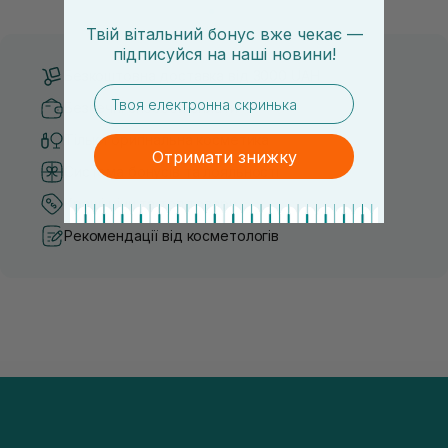
сушіння та використання стайлінгу, який пі...
щоденному використанні цих 
Твій вітальний бонус вже чекає —
підписуйся
на
наші новини!
Безкоштовна доставка від 3000 UAH
email
Безпечні способи оплати
Тільки оригінальна косметика
Отримати знижку
Система бонусів та лояльності
Кращі ціни та топ товари
Рекомендації від косметологів