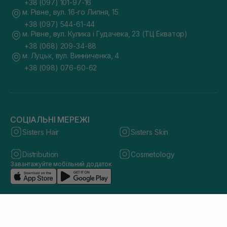
+38 (097) 101-97-16
м. Рівне, вул. 16-го Липня, 15
+38 (097) 544-61-44
м. Рівне, вул. Кулика і Гудачека, 23 (ТЦ Екватор)
+38 (068) 209-34-88
м. Луцьк, вул. Винниченка, 4
+38 (098) 076-60-62
СОЦІАЛЬНІ МЕРЕЖІ
Sisters Hair
Sisters Skin
Distribution
Cosmetology
Завантажуйте мобільний додаток