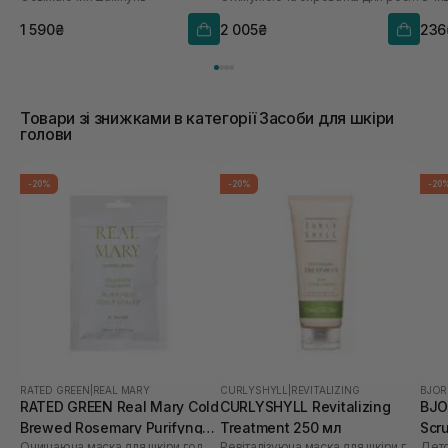
1 590₴
2 005₴
236
Товари зі знижками в категорії Засоби для шкіри
голови
-20%
-20%
-20
RATED GREEN
|
REAL MARY
CURLYSHYLL
|
REVITALIZING
BJOR
RATED GREEN Real Mary Cold
CURLYSHYLL Revitalizing
BJO
Brewed Rosemary Purifyng
Treatment 250 мл
Scr
Очищаюча маска для шкіри голови з морською сіллю
Ревіталізуюча маска для шкіри голови та волосся
Дето