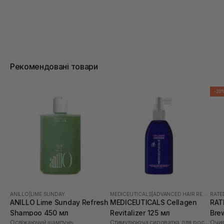
Рекомендовані товари
-20
ANILLO
|
LIME SUNDAY
MEDICEUTICALS
|
ADVANCED HAIR RESTORATION TECHNOLOGY WOMEN
RATE
ANILLO Lime Sunday Refresh
MEDICEUTICALS Cellagen
RAT
Shampoo 450 мл
Revitalizer 125 мл
Bre
Освіжаючий шампунь
Стимулююча сироватка для росту волосся та здоров’я шкіри голови
Sca