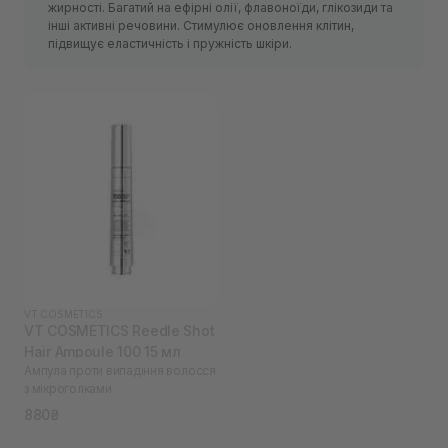
жирності. Багатий на ефірні олії, флавоноїди, глікозиди та
інші активні речовини. Стимулює оновлення клітин,
підвищує еластичність і пружність шкіри.
VT COSMETICS
VT COSMETICS Reedle Shot
Hair Ampoule 100 15 мл
Ампула проти випадіння волосся
з мікроголками
880₴