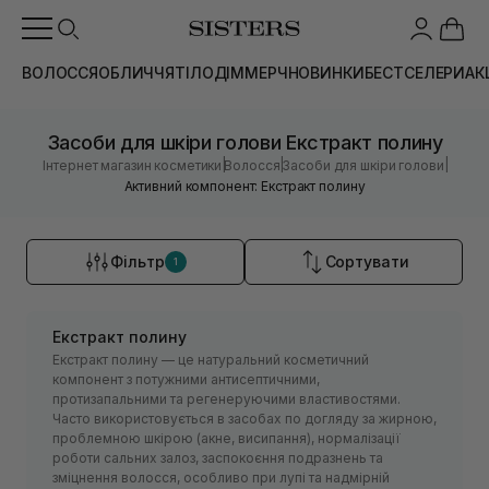
ВОЛОССЯ
ОБЛИЧЧЯ
ТІЛО
ДІМ
МЕРЧ
НОВИНКИ
БЕСТСЕЛЕРИ
АК
Засоби для шкіри голови Екстракт полину
|
|
|
Інтернет магазин косметики
Волосся
Засоби для шкіри голови
Активний компонент: Екстракт полину
Фільтр
Сортувати
1
Екстракт полину
Екстракт полину — це натуральний косметичний
компонент з потужними антисептичними,
протизапальними та регенеруючими властивостями.
Часто використовується в засобах по догляду за жирною,
проблемною шкірою (акне, висипання), нормалізації
роботи сальних залоз, заспокоєння подразнень та
зміцнення волосся, особливо при лупі та надмірній