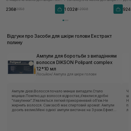
Scalp Scaler 50 мл
236₴
1 032₴
924
295₴
1 290₴
Відгуки про Засоби для шкіри голови Екстракт
полину
Ампули для боротьби з випадінням
волосся DIKSON Polipant complex
12*10 мл
Лосьйон/ Ампула для шкіри голови
Ампули дієві.Волосся почало менше випадати.Стало
Чу
міцніше.Помітно,що волосся відростає,зʼявилися дрібні
шк
"павутинки".Зʼявляється легкий прикореневий обʼєм.Не
Ні
жирнить волосся. Сам засіб має спиртовий аромат. Ампули
пр
досить великі.Мені однієї ампули вистачає на 3 рази.Ефект
ле
після ампул тримається довго(мається на увазі що волосся
ви
не випадає і нові волосинки відростають постійно)після
з 
однієї упаковки,це в моєму випадку)
пі
sp