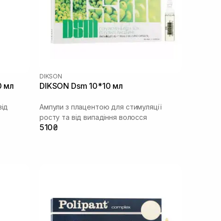
DIKSON
0 мл
DIKSON Dsm 10*10 мл
від
Ампули з плацентою для стимуляції
росту та від випадіння волосся
510₴