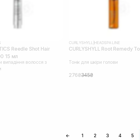
S
CURLYSHYLL
|
HEADSPA LINE
CS Reedle Shot Hair
CURLYSHYLL Root Remedy Ton
0 15 мл
и випадіння волосся з
Тонік для шкіри голови
и
276₴
345₴
←
1
2
3
4
5