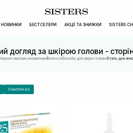
НОВИНКИ
БЕСТСЕЛЕРИ
АКЦІЇ ТА ЗНИЖКИ
SISTERS CH
й догляд за шкірою голови - стор
|
|
|
нтернет магазин косметики
Волосся
Засоби для шкіри голови
Стать: для жін
Очистити всі