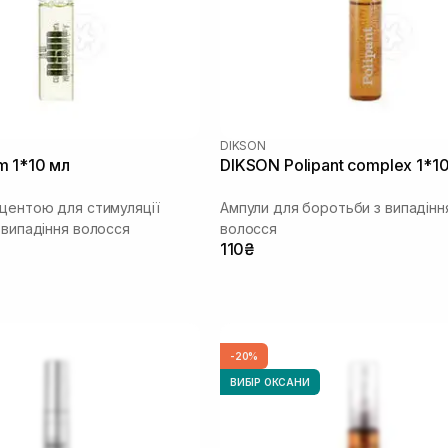
DIKSON
 1*10 мл
DIKSON Polipant complex 1*1
ацентою для стимуляції
Ампули для боротьби з випадінн
 випадіння волосся
волосся
110₴
-20%
ВИБІР ОКСАНИ