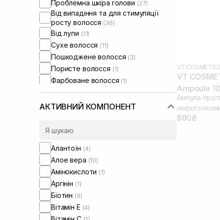
Проблемна шкіра голови
(27)
Від випадіння та для стимуляції
росту волосся
(36)
Від лупи
(11)
Сухе волосся
(11)
Пошкоджене волосся
(3)
VT COSMETIC
Пористе волосся
(1)
VT COSMETI
Фарбоване волосся
(1)
Ampoule 10
Тонке волосся
(19)
Ампула прот
Ламке волосся
(4)
АКТИВНИЙ КОМПОНЕНТ
мікроголкам
Для обʼєму волосся
(7)
880₴
Для відновлення волосся
(1)
Зволожуюча маска для волосся
(1)
Алантоїн
(4)
Алое вера
(10)
Амінокислоти
(1)
Аргінін
(1)
Біотин
(9)
Вітамін Е
(4)
Вітамін C
(2)