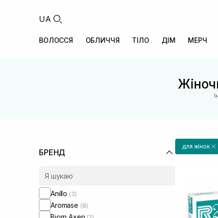
UA
ВОЛОССЯ
ОБЛИЧЧЯ
ТІЛО
ДІМ
МЕРЧ
Жіночи
І
для жінок
БРЕНД
Anillo
(3)
Aromase
(8)
Bjorn Axen
(2)