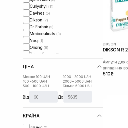
Curlyshyll
(11)
Davines
(5)
Dikson
(7)
Dr. Forhair
(5)
Mediceuticals
(3)
Neqi
(1)
DIKSON
Orising
(8)
DIKSON R 2
Rated Green
(11)
Round Lab
(2)
Ампули для с
ЦІНА
Transparent-Lab
випадіння в
(1)
510₴
VT Cosmetics
(1)
Менше 100 UAH
1000 – 2000 UAH
100 – 500 UAH
2000 – 5000 UAH
500 – 1000 UAH
Більше 5000 UAH
Від
До
КРАЇНА
Іспанія
(1)