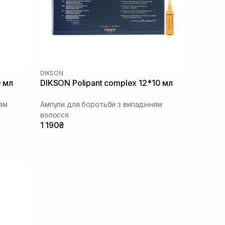
DIKSON
0 мл
DIKSON Polipant complex 12*10 мл
ям
Ампули для боротьби з випадінням
волосся
1 190₴