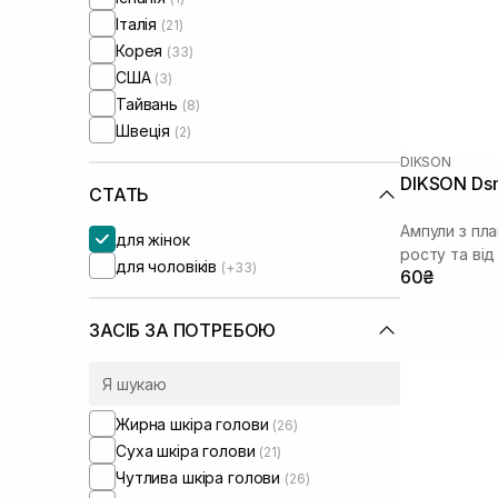
Італія
(21)
Корея
(33)
США
(3)
Тайвань
(8)
Швеція
(2)
DIKSON
DIKSON Dsm
СТАТЬ
Ампули з пл
для жінок
росту та від
для чоловіків
(+33)
60₴
ЗАСІБ ЗА ПОТРЕБОЮ
Жирна шкіра голови
(26)
Суха шкіра голови
(21)
Чутлива шкіра голови
(26)