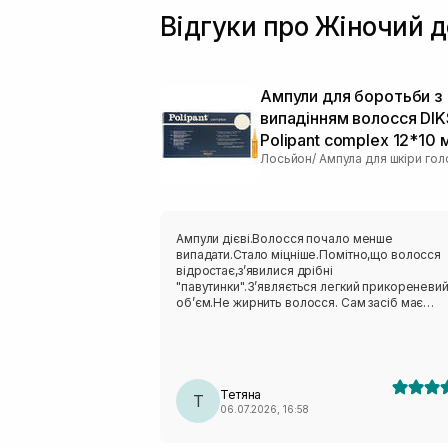
Відгуки про Жіночий д
Чайне дерево
(1)
Ампули для боротьби з
випадінням волосся DI
Polipant complex 12*10 
Лосьйон/ Ампула для шкіри гол
Ампули дієві.Волосся почало менше
випадати.Стало міцніше.Помітно,що волосся
відростає,зʼявилися дрібні
"павутинки".Зʼявляється легкий прикореневий
обʼєм.Не жирнить волосся. Сам засіб має
спиртовий аромат. Ампули досить великі.Мен
однієї ампули вистачає на 3 рази.Ефект після
ампул тримається довго(мається на увазі що
волосся не випадає і нові волосинки
відростають постійно)після однієї упаковки,ц
Тетяна
моєму випадку)
Т
06.07.2026, 16:58