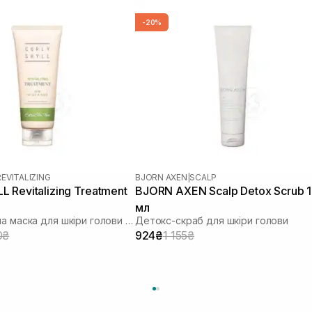
-20%
REVITALIZING
BJORN AXEN
|
SCALP
 Revitalizing Treatment
BJORN AXEN Scalp Detox Scrub 
мл
Ревіталізуюча маска для шкіри голови та волосся
Детокс-скраб для шкіри голови
0₴
924₴
1 155₴