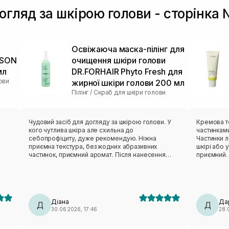
огляд за шкірою голови - сторінка
Освіжаюча маска-пілінг для
KSON
очищення шкіри голови
мл
DR.FORHAIR Phyto Fresh для
ови
жирної шкіри голови 200 мл
Пілінг / Скраб для шкіри голови
Чудовий засіб для догляду за шкірою голови. У
Кремова т
кого чутлива шкіра але схильна до
частинками
себопрофіциту, дуже рекомендую. Ніжна
Частинки 
приємна текстура, без жодних абразивних
шкірі або у волоссі. 
частинок, приємний аромат. Після нанесення
приємний. Гарно очищує шкіру голови, без
і
відчувається такий легкий «холодок». Засіб
агресивності т
досить економно використовується завдяки
тюбика, то
зручному дозатору. При контакті з водою піниттся
того, щоб 
і дуже легко змивається. Повноцінний пілінг це не
досить гус
е в
замінить, але на посиійній основі, як доглядова
вижиманні
Діана
Да
spa-процедура для скальпу буде
Д
спочатку в
Д
30.06.2026, 17:46
28.
ідеально.хороший варіант , який також
пробор. Мені подобається цей пілінг-скраб,
рекомендувала мій дерматолог. Пілінг - освіжає,
допомагає 
очищує. Якщо є лупа - то пілінг з цим гарно