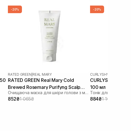
-20%
-20%
RATED GREEN
|
REAL MARY
CURLYSHYLL
|
HEADSPA 
150
RATED GREEN Real Mary Cold
CURLYSHYLL Root
Brewed Rosemary Purifyng Scalp
100 мл
Очищаюча маска для шкіри голови з морською сіллю
Тонік для шкіри гол
Scaler 200 мл
852₴
1 065₴
884₴
1 105₴