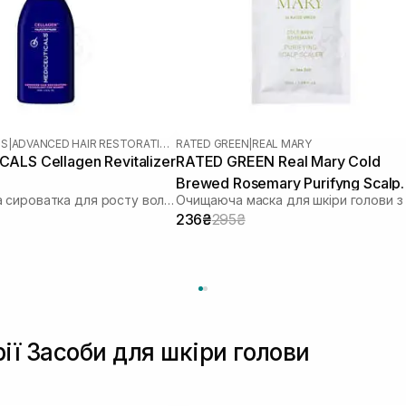
LS
|
ADVANCED HAIR RESTORATION TECHNOLOGY WOMEN
RATED GREEN
|
REAL MARY
ALS Cellagen Revitalizer
RATED GREEN Real Mary Cold
Brewed Rosemary Purifyng Scalp
Стимулююча сироватка для росту волосся та здоров’я шкіри голови
Scaler 50 мл
236₴
295₴
рії Засоби для шкіри голови