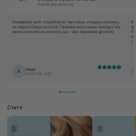
Спрей для волосся
Незмивний засіб сподобався) Зволожує, згладжує кутикулу,
Ви
не переобтяжує волосся. Приємна молочкова текстура яку
зр
легко наносити на волосся, ще + має приємний аромат))
бл
пі
ск
ре
пі
зр
до
ек
Аліна
А
дл
27.06.2026, 21:12
Статті