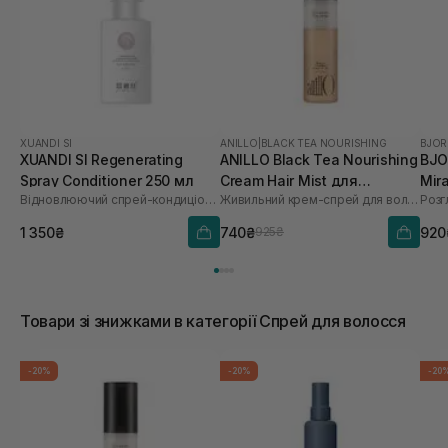
XUANDI SI
ANILLO
|
BLACK TEA NOURISHING
BJOR
XUANDI SI Regenerating
ANILLO Black Tea Nourishing
BJO
Spray Conditioner 250 мл
Cream Hair Mist для
Mira
Відновлюючий спрей-кондиціонер
Живильний крем-спрей для волосся
Розг
зволоження та
тер
розгладження волосся 70
для
1 350₴
740₴
920
925₴
мл
мл
Товари зі знижками в категорії Спрей для волосся
-20%
-20%
-20