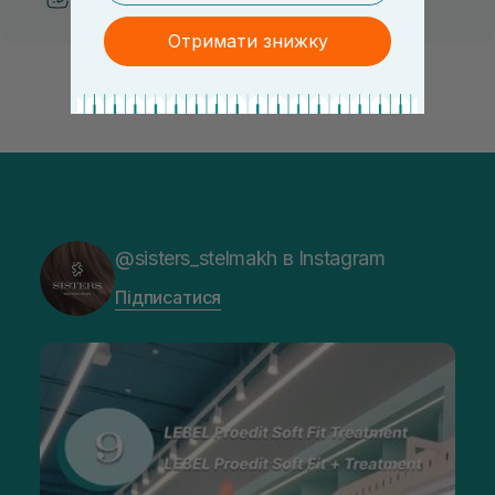
Отримати знижку
@sisters_stelmakh в Instagram
Підписатися