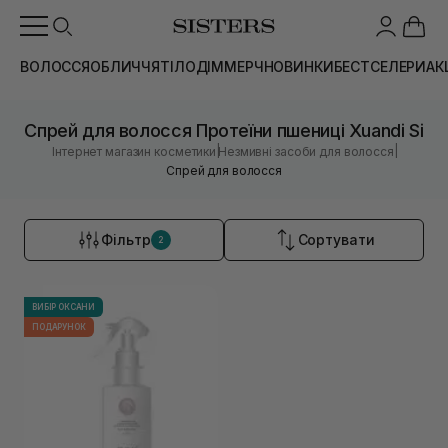
ВОЛОССЯ
ОБЛИЧЧЯ
ТІЛО
ДІМ
МЕРЧ
НОВИНКИ
БЕСТСЕЛЕРИ
АК
Спрей для волосся Протеїни пшениці Xuandi Si
|
|
Інтернет магазин косметики
Незмивні засоби для волосся
Спрей для волосся
Фільтр
Сортувати
2
ВИБІР ОКСАНИ
ПОДАРУНОК