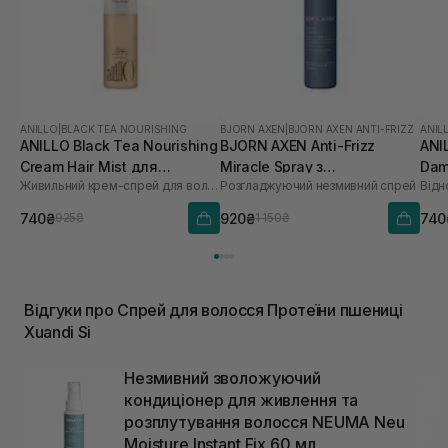
ANILLO
|
BLACK TEA NOURISHING
BJORN AXEN
|
BJORN AXEN ANTI-FRIZZ
ANIL
ANILLO Black Tea Nourishing
BJORN AXEN Anti-Frizz
ANI
Cream Hair Mist для
Miracle Spray з
Dam
Живильний крем-спрей для волосся
Розгладжуючий незмивний спрей
зволоження та
термозахистом до 220°C
Mis
розгладження волосся 70
для всіх типів волосся 150
740₴
920₴
740
925₴
1 150₴
мл
мл
Відгуки про Спрей для волосся Протеїни пшениці
Xuandi Si
Незмивний зволожуючий
кондиціонер для живлення та
розплутування волосся NEUMA Neu
Moisture Instant Fix 60 мл