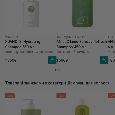
XUANDI SI
ANILLO
|
LIME SUNDAY
ANIL
XUANDI SI Hydrating
ANILLO Lime Sunday Refresh
ANI
Shampoo 550 мл
Shampoo 450 мл
мл
Зволожувальний шампунь з екстрактом зерна
Освіжаючий шампунь
1 350₴
1 590₴
1 8
Товари зі знижками в категорії Шампунь для волосся
-20%
-20%
-20