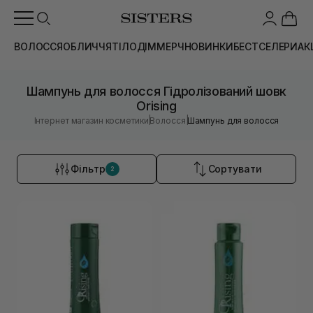
ВОЛОССЯ
ОБЛИЧЧЯ
ТІЛО
ДІМ
МЕРЧ
НОВИНКИ
БЕСТСЕЛЕРИ
АК
Шампунь для волосся Гідролізований шовк
Orising
|
|
Інтернет магазин косметики
Волосся
Шампунь для волосся
Фільтр
Сортувати
2