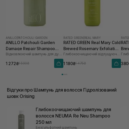
ANILLO
|
PATCHOULI GARDEN
RATED GREEN
|
REAL MARY
RATE
ANILLO Patchouli Garden
RATED GREEN Real Mary Cold
RAT
Damage Repair Shampoo
Brewed Rosemary Exfoliating
Bre
Відновлюючий шампунь для дуже пошкодженого волосся
Глибокоочищаючий відлущуючий шампунь з соком розмарину
450 мл
Scalp Shampoo 400 ml
Sca
1 272₴
1 180₴
380
1 590₴
1 475₴
Відгуки про Шампунь для волосся Гідролізований
шовк Orising
Глибокоочищаючий шампунь для
волосся NEUMA Re Neu Shampoo
250 мл
Безсульфатний шампунь