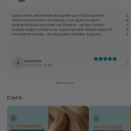
один із моїх улюблених продуктів цього бренду.мені
да
запропонували його по знижці, і я не дуже на нього
ви
розраховувала.але коли спробувала…це вау! класно
оч
очищує шкіру голови та не сушить!аромат свіжий. відчуття
пе
після миття голови - не передати словами. відчуття
бо
прохолоди на шкірі голови це щось нереальне. коли маю
ві
складний день завжди використовую цей шампунь,він
ра
начебто знімає стресс цією прохолодною дією.
Анастасія
А
04.08.2026, 16:48
Статті