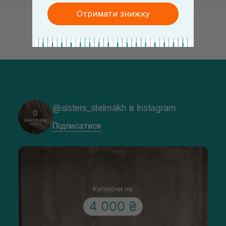
Отримати знижку
@sisters_stelmakh в Instagram
Підписатися