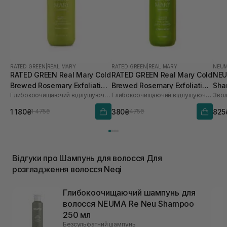
RATED GREEN
|
REAL MARY
RATED GREEN
|
REAL MARY
NEU
RATED GREEN Real Mary Cold
RATED GREEN Real Mary Cold
NEU
Brewed Rosemary Exfoliating
Brewed Rosemary Exfoliating
Sha
Глибокоочищаючий відлущуючий шампунь з соком розмарину
Глибокоочищаючий відлущуючий шампунь з соком розмарину
Scalp Shampoo 400 ml
Scalp Shampoo 100 мл
1 180₴
380₴
825
1 475₴
475₴
Відгуки про Шампунь для волосся Для
розгладження волосся Neqi
Глибокоочищаючий шампунь для
волосся NEUMA Re Neu Shampoo
250 мл
Безсульфатний шампунь