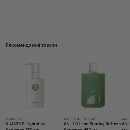
Рекомендовані товари
XUANDI SI
ANILLO
|
LIME SUNDAY
ANIL
XUANDI SI Hydrating
ANILLO Lime Sunday Refresh
ANI
Shampoo 550 мл
Shampoo 450 мл
мл