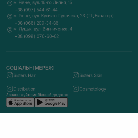
м. Рівне, вул. 16-го Липня, 15
+38 (097) 544-61-44
м. Рівне, вул. Кулика і Гудачека, 23 (ТЦ Екватор)
+38 (068) 209-34-88
м. Луцьк, вул. Винниченка, 4
+38 (098) 076-60-62
СОЦІАЛЬНІ МЕРЕЖІ
Sisters Hair
Sisters Skin
Distribution
Cosmetology
Завантажуйте мобільний додаток
© 2026 sisters.co.ua. Всі права захищено