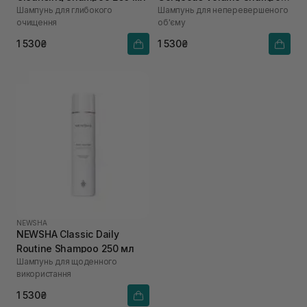
Шампунь для глибокого
Шампунь для неперевершеного
250 мл
очищення
об'єму
1 530₴
1 530₴
NEWSHA
NEWSHA Classic Daily
Routine Shampoo 250 мл
Шампунь для щоденного
використання
1 530₴