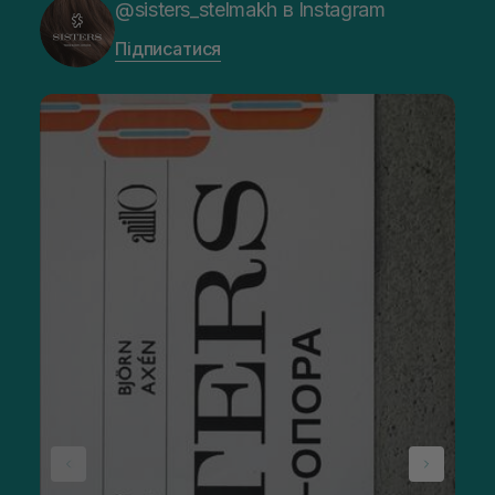
@sisters_stelmakh в Instagram
Підписатися