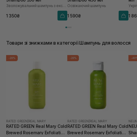
Зволожувальний шампунь з екстрактом зерна
Освіжаючий шампунь
1 350₴
1 590₴
1 8
Товари зі знижками в категорії Шампунь для волосся
-20%
-20%
-40
RATED GREEN
|
REAL MARY
RATED GREEN
|
REAL MARY
NEU
RATED GREEN Real Mary Cold
RATED GREEN Real Mary Cold
NEU
Brewed Rosemary Exfoliating
Brewed Rosemary Exfoliating
Sha