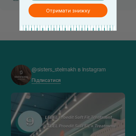
Отримати знижку
@sisters_stelmakh в Instagram
Підписатися