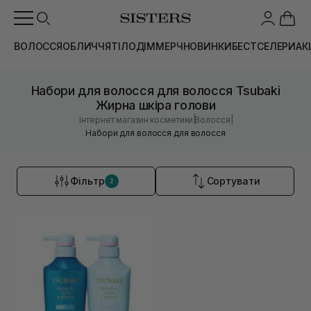
ВОЛОССЯ
ОБЛИЧЧЯ
ТІЛО
ДІМ
МЕРЧ
НОВИНКИ
БЕСТСЕЛЕРИ
АК
Набори для волосся для волосся Tsubaki
Жирна шкіра голови
|
|
Інтернет магазин косметики
Волосся
Набори для волосся для волосся
Фільтр
Сортувати
2