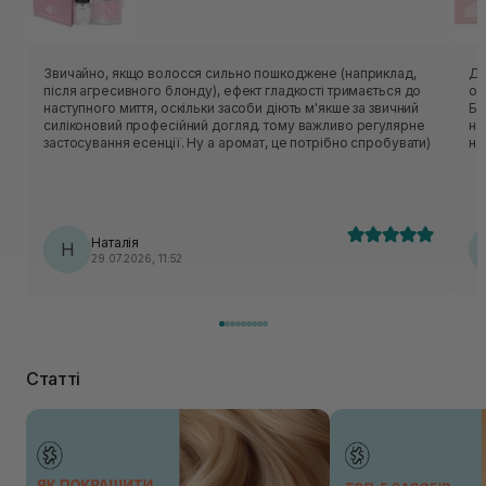
Звичайно, якщо волосся сильно пошкоджене (наприклад,
Ду
після агресивного блонду), ефект гладкості тримається до
оз
наступного миття, оскільки засоби діють м'якше за звичний
Бр
силіконовий професійний догляд. тому важливо регулярне
на
застосування есенції. Ну а аромат, це потрібно спробувати)
на
ес
Наталія
Н
29.07.2026, 11:52
Статті