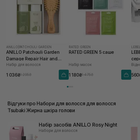
ANILLO
|
PATCHOULI GARDEN
RATED GREEN
LEBE
ANILLO Patchouli Garden
RATED GREEN 5 саше
LEBE
Damage Repair Hair and
сер
Набір для волосся
Набір масок
Brush Set
1 036₴
1 180₴
560
1 295₴
1 475₴
Відгуки про Набори для волосся для волосся
Tsubaki Жирна шкіра голови
Набір засобів ANILLO Rosy Night
Набори для волосся