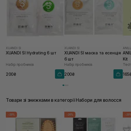
XUANDI SI
XUANDI SI
ANIL
XUANDI SI Hydrating 6 шт
XUANDI SI маска та есенція
ANI
6 шт
Kit
Набір пробників
Набір пробників
Тест
200₴
200₴
165
Товари зі знижками в категорії Набори для волосся
-20%
-20%
-20